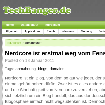
Home
Datenschutz
Impressum
Allgemein
Applications
Events
Interviews
Meinung
Soci
Tag Archive |
"abmahnung"
Nerdcore ist erstmal weg vom Fens
Posted on 18 Januar 2011
Tags:
abmahnung
,
blogs
,
domains
Nerdcore ist ein Blog, von dem so gut wie jeder, der s
einmal gehört haben dürfte. Zwar ist es alles andere a
und die Sinnhaftigkeit von Nerdcore zu verstehen, abe
sich letztlich um ein Blog handelt, das aus der deuts
Blogosphäre einfach nicht wegzudenken ist. Dennoch 