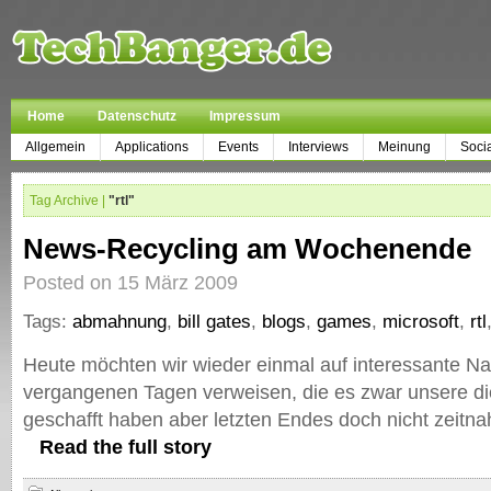
Home
Datenschutz
Impressum
Allgemein
Applications
Events
Interviews
Meinung
Soci
Tag Archive |
"rtl"
News-Recycling am Wochenende
Posted on 15 März 2009
Tags:
abmahnung
,
bill gates
,
blogs
,
games
,
microsoft
,
rtl
Heute möchten wir wieder einmal auf interessante Na
vergangenen Tagen verweisen, die es zwar unsere d
geschafft haben aber letzten Endes doch nicht zeitna
Read the full story