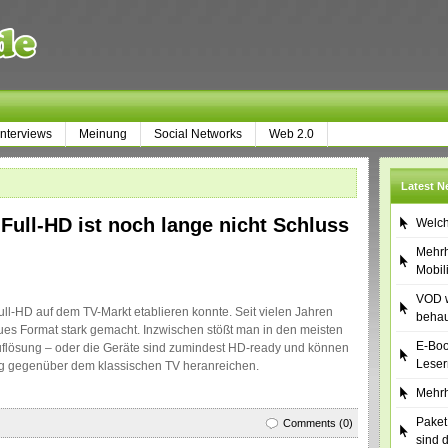
Interviews
Meinung
Social Networks
Web 2.0
Latest 
 Full-HD ist noch lange nicht Schluss
Welch
Mehrh
Mobil
VOD w
ull-HD auf dem TV-Markt etablieren konnte. Seit vielen Jahren
behau
neues Format stark gemacht. Inzwischen stößt man in den meisten
E-Boo
uflösung – oder die Geräte sind zumindest HD-ready und können
Leser
ng gegenüber dem klassischen TV heranreichen.
Mehrh
Paket
Comments (0)
sind 