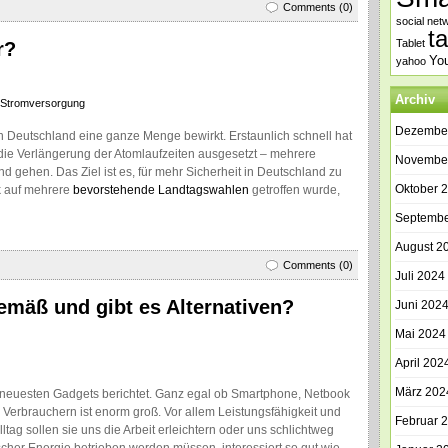
Comments (0)
social net
t
Tablet
r?
Yo
yahoo
Archiv
Stromversorgung
Dezembe
in Deutschland eine ganze Menge bewirkt. Erstaunlich schnell hat
die Verlängerung der Atomlaufzeiten ausgesetzt – mehrere
Novembe
d gehen. Das Ziel ist es, für mehr Sicherheit in Deutschland zu
Oktober 
k auf mehrere
bevorstehende Landtagswahlen
getroffen wurde,
Septembe
August 2
Comments (0)
Juli 2024
emäß und gibt es Alternativen?
Juni 202
Mai 2024
April 202
März 202
e neuesten Gadgets berichtet. Ganz egal ob Smartphone, Netbook
 Verbrauchern ist enorm groß. Vor allem Leistungsfähigkeit und
Februar 
ltag sollen sie uns die Arbeit erleichtern oder uns schlichtweg