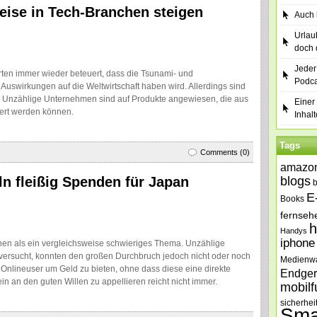
reise in Tech-Branchen steigen
Auch b
Urlau
doch 
Jeder
ten immer wieder beteuert, dass die Tsunami- und
Podca
uswirkungen auf die Weltwirtschaft haben wird. Allerdings sind
n. Unzählige Unternehmen sind auf Produkte angewiesen, die aus
Einer 
fert werden können.
Inhalt
Tags
Comments (0)
amazo
 fleißig Spenden für Japan
blogs
E
Books
fernseh
h
Handys
iphone
einen als ein vergleichsweise schwieriges Thema. Unzählige
 versucht, konnten den großen Durchbruch jedoch nicht oder noch
Medienw
 Onlineuser um Geld zu bieten, ohne dass diese eine direkte
Endger
in an den guten Willen zu appellieren reicht nicht immer.
mobilf
sicherhei
Sma