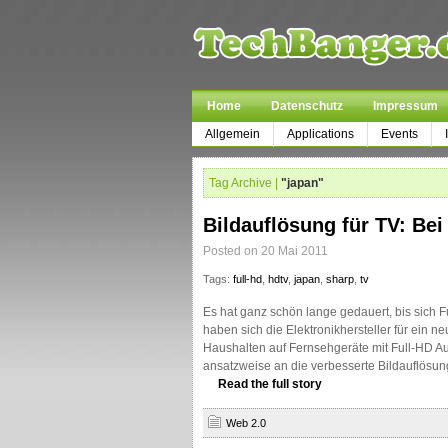
Home
Datenschutz
Impressum
Allgemein
Applications
Events
Tag Archive |
"japan"
Bildauflösung für TV: Bei
Posted on 20 Mai 2011
Tags:
full-hd
,
hdtv
,
japan
,
sharp
,
tv
Es hat ganz schön lange gedauert, bis sich F
haben sich die Elektronikhersteller für ein 
Haushalten auf Fernsehgeräte mit Full-HD A
ansatzweise an die verbesserte Bildauflösu
Read the full story
Web 2.0