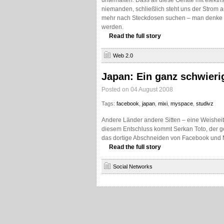
unterhalten. Dass all diese Geräte mit elektr
niemanden, schließlich steht uns der Strom a
mehr nach Steckdosen suchen – man denke nur
werden.
Read the full story
Web 2.0
Japan: Ein ganz schwieri
Posted on 04 August 2008
Tags:
facebook
,
japan
,
mixi
,
myspace
,
studivz
Andere Länder andere Sitten – eine Weisheit,
diesem Entschluss kommt Serkan Toto, der g
das dortige Abschneiden von Facebook und M
Read the full story
Social Networks