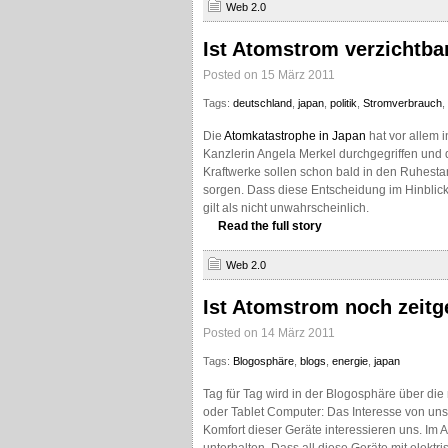
Web 2.0
Ist Atomstrom verzichtba
Posted on 15 März 2011
Tags:
deutschland
,
japan
,
politik
,
Stromverbrauch
,
Die
Atomkatastrophe
in Japan
hat vor allem 
Kanzlerin Angela Merkel durchgegriffen und 
Kraftwerke sollen schon bald in den Ruhestan
sorgen. Dass diese Entscheidung im Hinblic
gilt als nicht unwahrscheinlich.
Read the full story
Web 2.0
Ist Atomstrom noch zeitg
Posted on 14 März 2011
Tags:
Blogosphäre
,
blogs
,
energie
,
japan
Tag für Tag wird in der Blogosphäre über di
oder Tablet Computer: Das Interesse von uns
Komfort dieser Geräte interessieren uns. Im Al