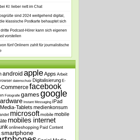
ei KI: lieber nett im Chat
bsgrüße sind 2024 weitgehend digital,
die klassische Postkarte behauptet sich
 dritte Podcast-Hörer kann sich eigenen
st vorstellen
von fünf Onlinern zahlt für journalistische
e
apple
android
n
Apps
Arbeit
Digitalisierung
browser
E-
datenschutz
facebook
-Commerce
google
games
en
Fotografie
ardware
iPad
Instant Messaging
Media-Tablets
medienkonsum
microsoft
mobile
mobile
andel
mobiles internet
äte
unk
onlineshopping
Paid Content
smartphone
t
rtphones