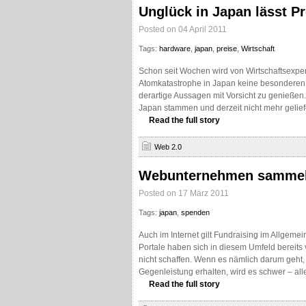
Unglück in Japan lässt P
Posted on 04 April 2011
Tags:
hardware
,
japan
,
preise
,
Wirtschaft
Schon seit Wochen wird von Wirtschaftsexper
Atomkatastrophe in Japan keine besonderen A
derartige Aussagen mit Vorsicht zu genieße
Japan stammen und derzeit nicht mehr gelie
Read the full story
Web 2.0
Webunternehmen sammeln
Posted on 17 März 2011
Tags:
japan
,
spenden
Auch im Internet gilt Fundraising im Allgem
Portale haben sich in diesem Umfeld bereits
nicht schaffen. Wenn es nämlich darum geht,
Gegenleistung erhalten, wird es schwer – alle
Read the full story