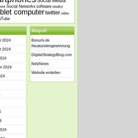
Social Media
Social Networks
software
work
studivz
ablet computer
twitter
video
uTube
Blogroll
r 2024
Bonuris.de
Neukundengewinnung
r 2024
DigitalStrategyBlog.com
2024
NetzNews
r 2024
Website erstellen
024
4
4
4
2024