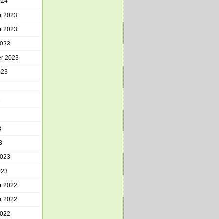
024
r 2023
r 2023
2023
r 2023
023
3
3
3
2023
023
r 2022
r 2022
2022