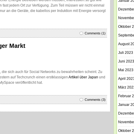
ischer Energie betrieben werden müssen, interessiert so gut wie
Januar 2
n fast jedem Ort zur Verfügung. Zum Teil müssen wir nicht einmal
Dezembe
 an die Geräte, die kabellos per Induktion mit Energie versorgt
Novembe
Oktober 
Comments (1)
Septembe
August 2
ger Markt
Juli 2023
Juni 202
Mai 2023
 die sich auch für Social Networks zu bewahrheiten scheint. Zu
estern auf Techcrunch einen erstklassigen
Artikel über Japan
und
April 202
ySpace veröffentlicht hat.
März 202
Februar 
Comments (3)
Januar 2
Dezembe
Novembe
Oktober 