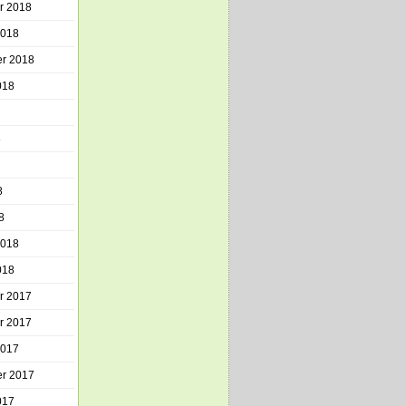
r 2018
2018
r 2018
018
8
8
8
2018
018
r 2017
r 2017
2017
r 2017
017