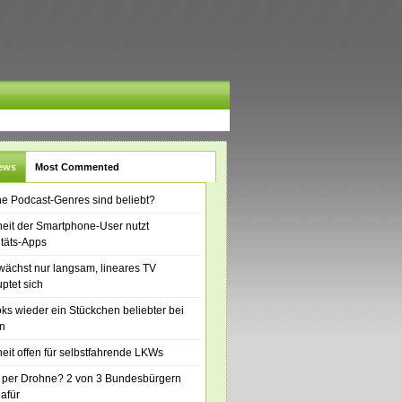
News
Most Commented
e Podcast-Genres sind beliebt?
eit der Smartphone-User nutzt
itäts-Apps
ächst nur langsam, lineares TV
ptet sich
ks wieder ein Stückchen beliebter bei
n
eit offen für selbstfahrende LKWs
 per Drohne? 2 von 3 Bundesbürgern
dafür