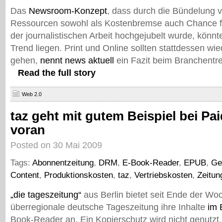
Das
Newsroom-Konzept
, dass durch die Bündelung v
Ressourcen sowohl als Kostenbremse auch Chance fü
der journalistischen Arbeit hochgejubelt wurde, könn
Trend liegen. Print und Online sollten stattdessen wi
gehen,
nennt news aktuell
ein Fazit beim Branchentr
Read the full story
Web 2.0
taz geht mit gutem Beispiel bei Pa
voran
Posted on 30 Mai 2009
Tags:
Abonnentzeitung
,
DRM
,
E-Book-Reader
,
EPUB
,
Ge
Content
,
Produktionskosten
,
taz
,
Vertriebskosten
,
Zeitun
„die tageszeitung“
aus Berlin bietet seit Ende der W
überregionale deutsche Tageszeitung ihre Inhalte
im
Book-Reader an. Ein Kopierschutz wird nicht genutzt, 