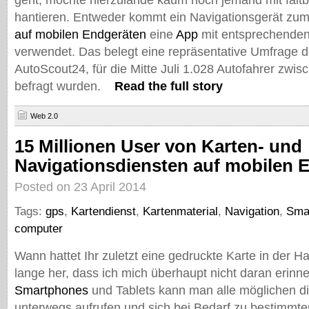
geht, möchte hierzulande kaum noch jemand mit falt
hantieren. Entweder kommt ein Navigationsgerät zum
auf mobilen Endgeräten
eine
App
mit entsprechenden
verwendet. Das belegt eine repräsentative Umfrage d
AutoScout24, für die Mitte Juli 1.028 Autofahrer zwis
befragt wurden.
Read the full story
Web 2.0
15 Millionen User von Karten- und
Navigationsdiensten auf mobilen 
Posted on 23 April 2014
Tags:
gps
,
Kartendienst
,
Kartenmaterial
,
Navigation
,
Sma
computer
Wann hattet Ihr zuletzt eine gedruckte Karte in der Ha
lange her, dass ich mich überhaupt nicht daran erinn
Smartphones
und Tablets kann man alle möglichen di
unterwegs aufrufen und sich bei Bedarf zu bestimmte