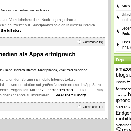
Auch b
,
Verzeichnismedien
,
verzeichnisse
Urlau
utzen Verzeichnismedien. Noch liegen gedruckte
doch 
eich holt weiter auf. Smartphones spielen in diesem Bereich
Jeder
the full story
Podca
Comments (0)
Einer 
Inhalt
medien als Apps erfolgreich
Tags
amazo
ale Suche
,
mobiles internet
,
Smartphones
,
vdav
,
verzeichnisse
blogs
chaffen den Sprung ins mobile Internet: Lokale
E
Books
liert werden, stoßen auf großes Nutzerinteresse. Im App Store
fernseh
ervice-Angeboten. Mit der
zunehmenden mobilen Internetnutzung
h
 solcher Angebote zu informieren.
Read the full story
Handys
iphone
Comments (1)
Medienw
Endger
mobilf
sicherhei
Sma