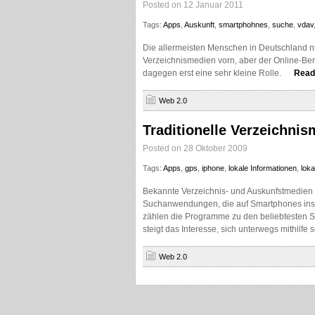
Posted on 12 Januar 2011
Tags:
Apps
,
Auskunft
,
smartphohnes
,
suche
,
vdav
Die allermeisten Menschen in Deutschland n
Verzeichnismedien vorn, aber der Online-Ber
dagegen erst eine sehr kleine Rolle.
Read 
Web 2.0
Traditionelle Verzeichnis
Posted on 28 Oktober 2009
Tags:
Apps
,
gps
,
iphone
,
lokale Informationen
,
lok
Bekannte Verzeichnis- und Auskunfstmedien s
Suchanwendungen, die auf Smartphones instal
zählen die Programme zu den beliebtesten S
steigt das Interesse, sich unterwegs mithilfe
Web 2.0