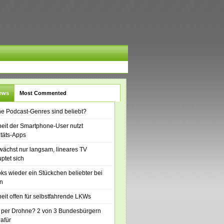
News
Most Commented
e Podcast-Genres sind beliebt?
eit der Smartphone-User nutzt
itäts-Apps
ächst nur langsam, lineares TV
ptet sich
ks wieder ein Stückchen beliebter bei
n
eit offen für selbstfahrende LKWs
 per Drohne? 2 von 3 Bundesbürgern
dafür