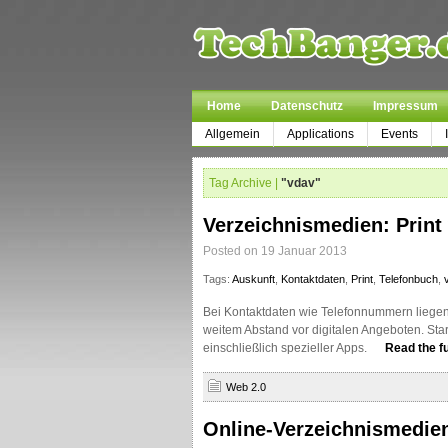
Home
Datenschutz
Impressum
Allgemein
Applications
Events
Tag Archive |
"vdav"
Verzeichnismedien: Print 
Posted on 19 Januar 2013
Tags:
Auskunft
,
Kontaktdaten
,
Print
,
Telefonbuch
,
Bei Kontaktdaten wie Telefonnummern liegen
weitem Abstand vor digitalen Angeboten. Star
einschließlich spezieller Apps.
Read the fu
Web 2.0
Online-Verzeichnismedien