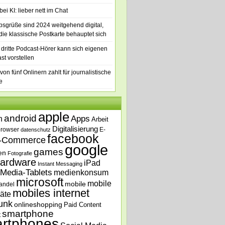
ei KI: lieber nett im Chat
bsgrüße sind 2024 weitgehend digital,
die klassische Postkarte behauptet sich
 dritte Podcast-Hörer kann sich eigenen
st vorstellen
von fünf Onlinern zahlt für journalistische
e
apple
android
n
Apps
Arbeit
Digitalisierung
browser
E-
datenschutz
facebook
-Commerce
google
games
en
Fotografie
ardware
iPad
Instant Messaging
Media-Tablets
medienkonsum
microsoft
mobile
mobile
andel
mobiles internet
äte
unk
onlineshopping
Paid Content
smartphone
t
rtphones