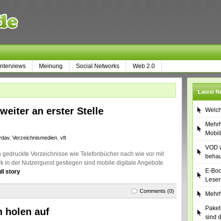
Interviews
Meinung
Social Networks
Web 2.0
Latest 
weiter an erster Stelle
Welch
Mehrh
Mobil
vdav
,
Verzeichnismedien
,
vft
VOD w
 gedruckte Verzeichnisse wie Telefonbücher nach wie vor mit
behau
k in der Nutzergunst gestiegen sind mobile digitale Angebote
E-Boo
ll story
Leser
Comments (0)
Mehrh
Paket
 holen auf
sind 