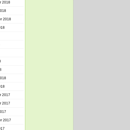
r 2018
2018
r 2018
018
8
8
8
2018
018
r 2017
r 2017
2017
r 2017
017