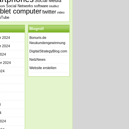
Social Media
Social Networks
software
work
studivz
ablet computer
twitter
video
uTube
Blogroll
r 2024
Bonuris.de
Neukundengewinnung
r 2024
DigitalStrategyBlog.com
2024
NetzNews
r 2024
Website erstellen
024
4
4
4
2024