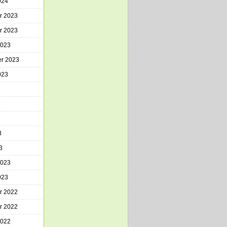
024
r 2023
r 2023
2023
r 2023
023
3
3
3
2023
023
r 2022
r 2022
2022