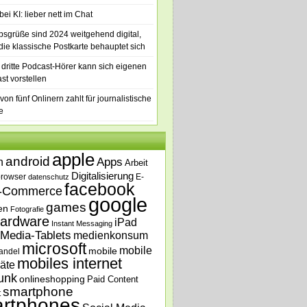
ei KI: lieber nett im Chat
bsgrüße sind 2024 weitgehend digital,
die klassische Postkarte behauptet sich
 dritte Podcast-Hörer kann sich eigenen
st vorstellen
von fünf Onlinern zahlt für journalistische
e
apple
android
n
Apps
Arbeit
Digitalisierung
browser
E-
datenschutz
facebook
-Commerce
google
games
en
Fotografie
ardware
iPad
Instant Messaging
Media-Tablets
medienkonsum
microsoft
mobile
mobile
andel
mobiles internet
äte
unk
onlineshopping
Paid Content
smartphone
t
rtphones