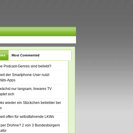
News
Most Commented
e Podcast-Genres sind beliebt?
eit der Smartphone-User nutzt
itäts-Apps
ächst nur langsam, lineares TV
ptet sich
ks wieder ein Stückchen beliebter bei
n
eit offen für selbstfahrende LKWs
 per Drohne? 2 von 3 Bundesbürgern
dafür