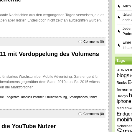
Auch b
Urlau
ssante Nachrichten aus den vergangenen Tagen verweisen, die es
doch 
ben aber letzten Endes doch nicht zeitnah aufgegriffen wurden.
Jeder
Podca
Comments (0)
Einer 
Inhalt
011 mit Verdoppelung des Volumens
Tags
amazo
blogs
für starkes Wachstum bei Mobile Advertising. Gartner geht für
E
erbevolumens gegenüber dem Stand 2010 aus. Bis 2015 wächst
Books
ben die Marktforscher.
fernseh
h
Handys
ile Endgeräte
,
mobiles internet
,
Onlinewerbung
,
Smartphones
,
tablet
iphone
Medienw
Endger
Comments (0)
mobilf
 die YouTube Nutzer
sicherhei
Sma