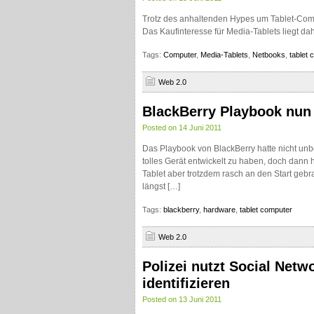
Trotz des anhaltenden Hypes um Tablet-Comp
Das Kaufinteresse für Media-Tablets liegt d
Tags:
Computer
,
Media-Tablets
,
Netbooks
,
tablet 
Web 2.0
BlackBerry Playbook nun 
Posted on 14 Juni 2011
Das Playbook von BlackBerry hatte nicht unb
tolles Gerät entwickelt zu haben, doch dann h
Tablet aber trotzdem rasch an den Start gebr
längst […]
Tags:
blackberry
,
hardware
,
tablet computer
Web 2.0
Polizei nutzt Social Net
identifizieren
Posted on 13 Juni 2011