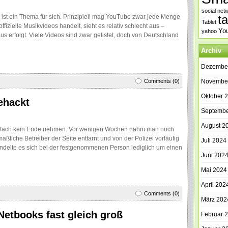
social net
t
ist ein Thema für sich. Prinzipiell mag YouTube zwar jede Menge
Tablet
fizielle Musikvideos handelt, sieht es relativ schlecht aus –
Yo
yahoo
s erfolgt. Viele Videos sind zwar gelistet, doch von Deutschland
Archiv
Dezembe
Comments (0)
Novembe
Oktober 
ehackt
Septembe
August 2
einfach kein Ende nehmen. Vor wenigen Wochen nahm man noch
maßliche Betreiber der Seite enttarnt und von der Polizei vorläufig
Juli 2024
 handelte es sich bei der festgenommenen Person lediglich um einen
Juni 202
Mai 2024
April 202
Comments (0)
März 202
Netbooks fast gleich groß
Februar 