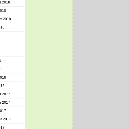
r 2018
2018
r 2018
018
8
8
8
2018
018
r 2017
r 2017
2017
r 2017
017