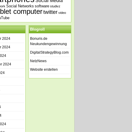
Social Media
Social Networks
software
work
studivz
ablet computer
twitter
video
uTube
Blogroll
r 2024
Bonuris.de
Neukundengewinnung
r 2024
DigitalStrategyBlog.com
2024
NetzNews
r 2024
Website erstellen
024
4
4
4
2024