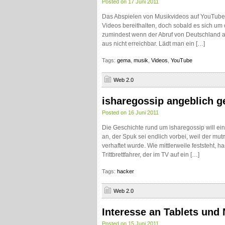
Posted on 17 Juni 2011
Das Abspielen von Musikvideos auf YouTube 
Videos bereithalten, doch sobald es sich um of
zumindest wenn der Abruf von Deutschland au
aus nicht erreichbar. Lädt man ein […]
Tags:
gema
,
musik
,
Videos
,
YouTube
Web 2.0
isharegossip angeblich g
Posted on 16 Juni 2011
Die Geschichte rund um isharegossip will 
an, der Spuk sei endlich vorbei, weil der mut
verhaftet wurde. Wie mittlerweile feststeht,
Trittbrettfahrer, der im TV auf ein […]
Tags:
hacker
Web 2.0
Interesse an Tablets und 
Posted on 15 Juni 2011