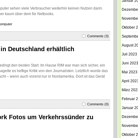
Januar 2
uter sehen viele Verbraucher weiterhin keinen Nutzen darin.
Dezembe
aher kaum über dem für Netbooks.
Novembe
computer
Oktober 
Comments (3)
Septembe
August 2
in Deutschland erhältlich
Juli 2023
Juni 202
edingt den besten Start. Im Hause RIM war man sich sicher, ein
agelte es heftige Kritik von den Journalisten. Letztlich wurde das
Mai 2023
acht – wenn auch vorerst nur in Nordamerika. Dort ist das Gerät
April 202
März 202
Februar 
Comments (0)
Januar 2
work Fotos um Verkehrssünder zu
Dezembe
Novembe
Oktober 