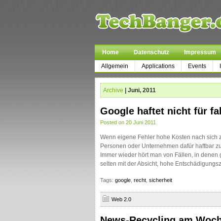
Home
Datenschutz
Impressum
Allgemein
Applications
Events
Archive
| Juni, 2011
Google haftet nicht für 
Posted on 20 Juni 2011
Wenn eigene Fehler hohe Kosten nach sich z
Personen oder Unternehmen dafür haftbar zu
Immer wieder hört man von Fällen, in denen
selten mit der Absicht, hohe Entschädigungs
Tags:
google
,
recht
,
sicherheit
Web 2.0
News-Recycling am Woc