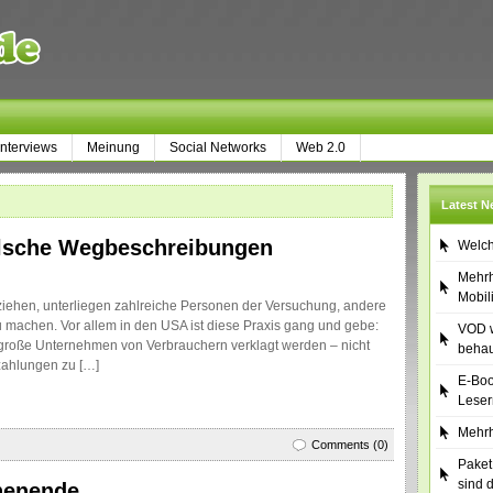
Interviews
Meinung
Social Networks
Web 2.0
Latest 
falsche Wegbeschreibungen
Welch
Mehrh
Mobil
iehen, unterliegen zahlreiche Personen der Versuchung, andere
 machen. Vor allem in den USA ist diese Praxis gang und gebe:
VOD w
 große Unternehmen von Verbrauchern verklagt werden – nicht
behau
zahlungen zu […]
E-Boo
Leser
Mehrh
Comments (0)
Paket
sind 
henende