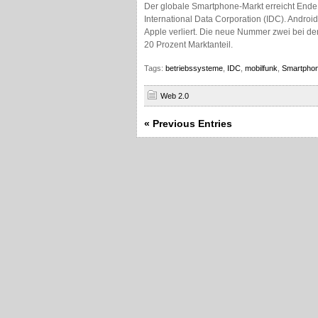
Der globale Smartphone-Markt erreicht Ende 
International Data Corporation (IDC). Androi
Apple verliert. Die neue Nummer zwei bei de
20 Prozent Marktanteil.
Tags:
betriebssysteme
,
IDC
,
mobilfunk
,
Smartpho
Web 2.0
« Previous Entries