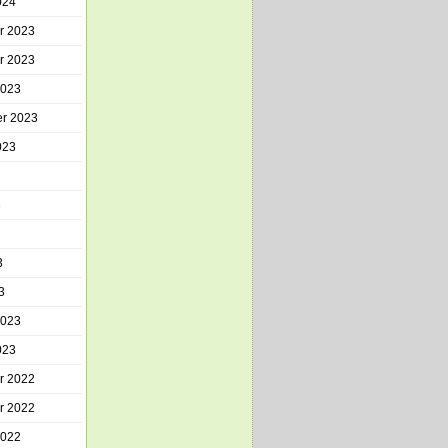
024
r 2023
r 2023
2023
r 2023
023
3
3
3
2023
023
r 2022
r 2022
2022