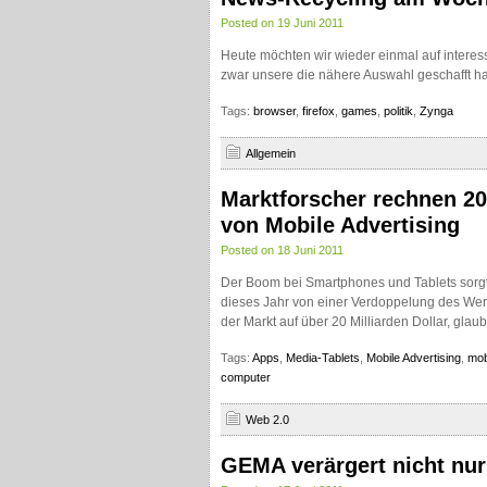
Posted on 19 Juni 2011
Heute möchten wir wieder einmal auf intere
zwar unsere die nähere Auswahl geschafft ha
Tags:
browser
,
firefox
,
games
,
politik
,
Zynga
Allgemein
Marktforscher rechnen 2
von Mobile Advertising
Posted on 18 Juni 2011
Der Boom bei Smartphones und Tablets sorgt 
dieses Jahr von einer Verdoppelung des W
der Markt auf über 20 Milliarden Dollar, glau
Tags:
Apps
,
Media-Tablets
,
Mobile Advertising
,
mob
computer
Web 2.0
GEMA verärgert nicht nur