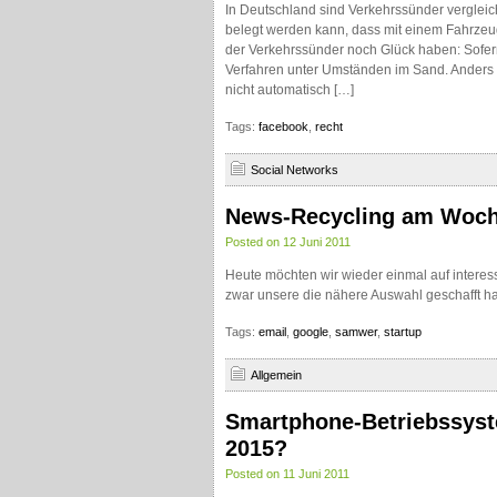
In Deutschland sind Verkehrssünder vergleic
belegt werden kann, dass mit einem Fahrze
der Verkehrssünder noch Glück haben: Sofern s
Verfahren unter Umständen im Sand. Anders 
nicht automatisch […]
Tags:
facebook
,
recht
Social Networks
News-Recycling am Woc
Posted on 12 Juni 2011
Heute möchten wir wieder einmal auf intere
zwar unsere die nähere Auswahl geschafft ha
Tags:
email
,
google
,
samwer
,
startup
Allgemein
Smartphone-Betriebssyste
2015?
Posted on 11 Juni 2011