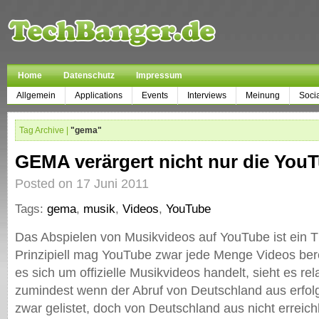
Home
Datenschutz
Impressum
Allgemein
Applications
Events
Interviews
Meinung
Soci
Tag Archive |
"gema"
GEMA verärgert nicht nur die You
Posted on 17 Juni 2011
Tags:
gema
,
musik
,
Videos
,
YouTube
Das Abspielen von Musikvideos auf YouTube ist ein T
Prinzipiell mag YouTube zwar jede Menge Videos bere
es sich um offizielle Musikvideos handelt, sieht es rel
zumindest wenn der Abruf von Deutschland aus erfolg
zwar gelistet, doch von Deutschland aus nicht erreic