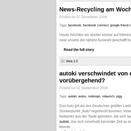
News-Recycling am Woc
Posted on 07 Dezember 2008
Tags:
facebook
,
facebook connect
,
google friend 
Heute möchten wir wieder einmal auf intere
zwar unsere die nähere Auswahl geschafft ha
Read the full story
Web 2.0
autoki verschwindet von d
vorübergehend?
Posted on 02 September 2008
Tags:
autoki
,
autos
,
redesign
,
relaunch
,
yigg
Das Auto gilt als des Deutschen größter Lie
Schwerpunkt „Auto“ regelrecht boomen. Inne
Networks aus der Taufe gehoben, die sich spe
autoki
, das sich innerhalb kürzester Zeit zu e
konnte.