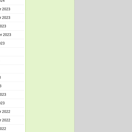
024
r 2023
r 2023
2023
r 2023
023
3
3
3
2023
023
r 2022
r 2022
2022