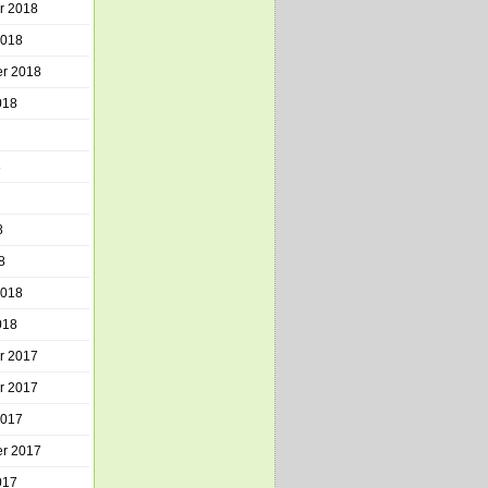
r 2018
2018
r 2018
018
8
8
8
2018
018
r 2017
r 2017
2017
r 2017
017