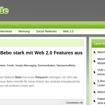
Interviews
Meinung
Social Networks
Web 2.0
Latest 
Bebo stark mit Web 2.0 Features aus
Welch
Mehrh
Mobil
ntent
,
Feeds
,
Instant Messaging
,
Kommunikation
,
Netzwerkeffekte
,
VOD w
behau
ial Network
Bebo
hat einen
Relaunch
vollzogen, bei dem die
E-Boo
eue Bebo möchte für seine Nutzer der zentrale Anlaufpunkt für
Leser
ion mit anderen Usern sein.
Mehrh
Paket
Comments (4)
sind 