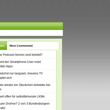
News
Most Commented
e Podcast-Genres sind beliebt?
eit der Smartphone-User nutzt
itäts-Apps
ächst nur langsam, lineares TV
ptet sich
ks wieder ein Stückchen beliebter bei
n
eit offen für selbstfahrende LKWs
 per Drohne? 2 von 3 Bundesbürgern
dafür