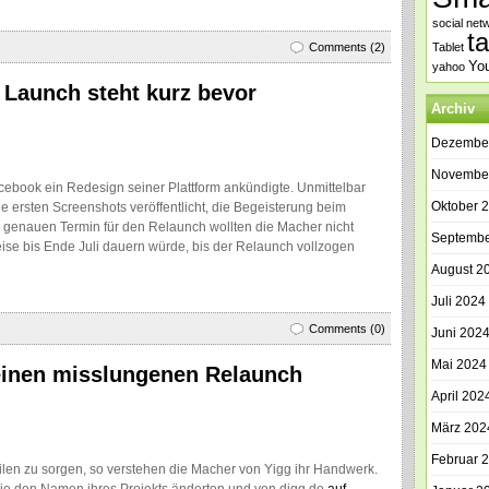
social net
t
Comments (2)
Tablet
Yo
yahoo
 Launch steht kurz bevor
Archiv
Dezembe
Novembe
acebook ein Redesign seiner Plattform ankündigte. Unmittelbar
Oktober 
 ersten Screenshots veröffentlicht, die Begeisterung beim
 genauen Termin für den Relaunch wollten die Macher nicht
Septembe
ise bis Ende Juli dauern würde, bis der Relaunch vollzogen
August 2
Juli 2024
Comments (0)
Juni 202
Mai 2024
 einen misslungenen Relaunch
April 202
März 202
Februar 
ilen zu sorgen, so verstehen die Macher von Yigg ihr Handwerk.