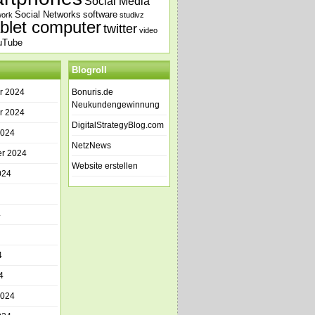
Social Media
Social Networks
software
work
studivz
ablet computer
twitter
video
uTube
Blogroll
r 2024
Bonuris.de
Neukundengewinnung
r 2024
DigitalStrategyBlog.com
2024
NetzNews
r 2024
Website erstellen
024
4
4
4
2024