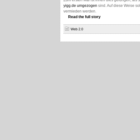
Zum ersten Mal ist ihnen dies gelungen, als
yigg.de umgezogen
sind. Auf diese Weise sol
vermieden werden.
Read the full story
Web 2.0