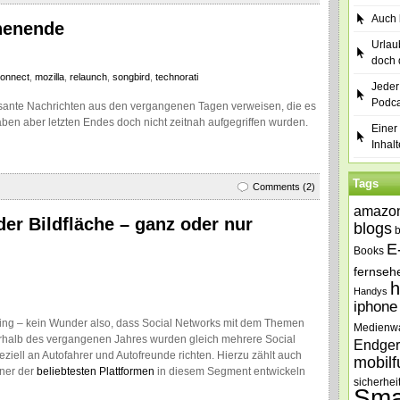
Auch b
henende
Urlau
doch 
connect
,
mozilla
,
relaunch
,
songbird
,
technorati
Jeder
Podca
ssante Nachrichten aus den vergangenen Tagen verweisen, die es
ben aber letzten Endes doch nicht zeitnah aufgegriffen wurden.
Einer 
Inhalt
Tags
Comments (2)
amazo
er Bildfläche – ganz oder nur
blogs
E
Books
fernseh
h
Handys
iphone
bling – kein Wunder also, dass Social Networks mit dem Themen
Medienw
rhalb des vergangenen Jahres wurden gleich mehrere Social
Endger
ziell an Autofahrer und Autofreunde richten. Hierzu zählt auch
mobilf
iner der
beliebtesten
Plattformen
in diesem Segment entwickeln
sicherhei
Sma