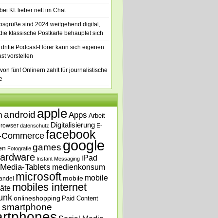
ei KI: lieber nett im Chat
bsgrüße sind 2024 weitgehend digital,
die klassische Postkarte behauptet sich
 dritte Podcast-Hörer kann sich eigenen
st vorstellen
von fünf Onlinern zahlt für journalistische
e
apple
android
n
Apps
Arbeit
Digitalisierung
browser
E-
datenschutz
facebook
-Commerce
google
games
en
Fotografie
ardware
iPad
Instant Messaging
Media-Tablets
medienkonsum
microsoft
mobile
mobile
andel
mobiles internet
äte
unk
onlineshopping
Paid Content
smartphone
t
rtphones