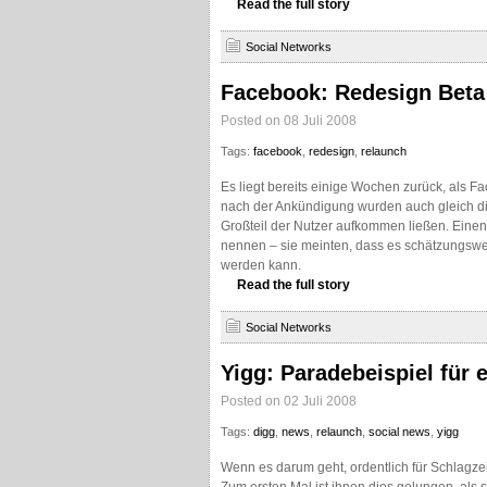
Read the full story
Social Networks
Facebook: Redesign Beta
Posted on 08 Juli 2008
Tags:
facebook
,
redesign
,
relaunch
Es liegt bereits einige Wochen zurück, als F
nach der Ankündigung wurden auch gleich die
Großteil der Nutzer aufkommen ließen. Einen
nennen – sie meinten, dass es schätzungswe
werden kann.
Read the full story
Social Networks
Yigg: Paradebeispiel für
Posted on 02 Juli 2008
Tags:
digg
,
news
,
relaunch
,
social news
,
yigg
Wenn es darum geht, ordentlich für Schlagze