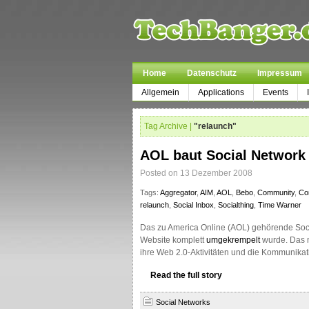
Home
Datenschutz
Impressum
Allgemein
Applications
Events
Tag Archive |
"relaunch"
AOL baut Social Network 
Posted on 13 Dezember 2008
Tags:
Aggregator
,
AIM
,
AOL
,
Bebo
,
Community
,
Co
relaunch
,
Social Inbox
,
Socialthing
,
Time Warner
Das zu America Online (AOL) gehörende Soc
Website komplett
umgekrempelt
wurde. Das n
ihre Web 2.0-Aktivitäten und die Kommunikat
Read the full story
Social Networks