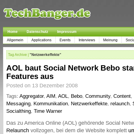
Home
Datenschutz
Impressum
Allgemein
Applications
Events
Interviews
Meinung
Soci
Tag Archive |
"Netzwerkeffekte"
AOL baut Social Network Bebo sta
Features aus
Posted on 13 Dezember 2008
Tags:
Aggregator
,
AIM
,
AOL
,
Bebo
,
Community
,
Content
,
Messaging
,
Kommunikation
,
Netzwerkeffekte
,
relaunch
,
Socialthing
,
Time Warner
Das zu America Online (AOL) gehörende Social Net
Relaunch
vollzogen, bei dem die Website komplett
um