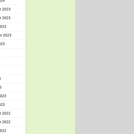
024
r 2023
r 2023
2023
r 2023
023
3
3
3
2023
023
r 2022
r 2022
2022