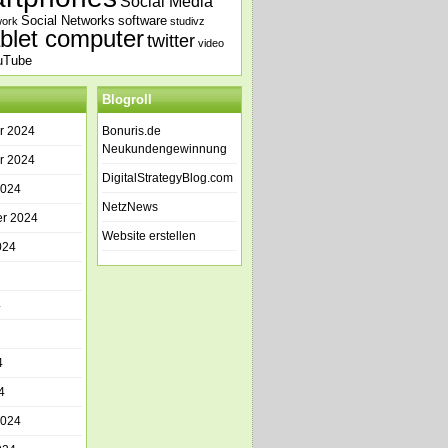
Social Media
Social Networks
software
work
studivz
ablet computer
twitter
video
uTube
Blogroll
r 2024
Bonuris.de
Neukundengewinnung
r 2024
DigitalStrategyBlog.com
2024
NetzNews
r 2024
Website erstellen
024
4
4
4
2024