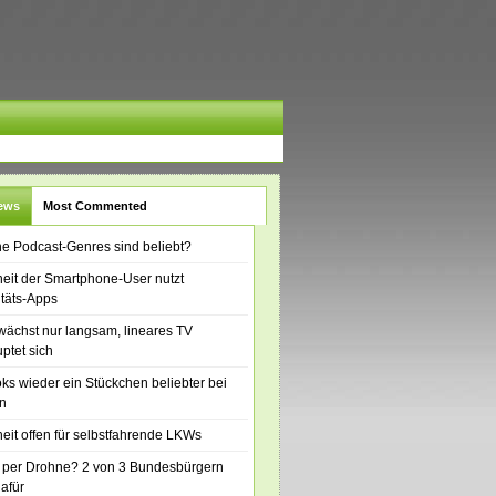
News
Most Commented
e Podcast-Genres sind beliebt?
eit der Smartphone-User nutzt
itäts-Apps
ächst nur langsam, lineares TV
ptet sich
ks wieder ein Stückchen beliebter bei
n
eit offen für selbstfahrende LKWs
 per Drohne? 2 von 3 Bundesbürgern
dafür