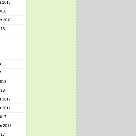
r 2018
2018
r 2018
018
8
8
8
2018
018
r 2017
r 2017
2017
r 2017
017