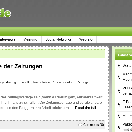
Interviews
Meinung
Social Networks
Web 2.0
Latest 
e der Zeitungen
Welch
Mehrh
Mobil
gle-Anzeigen
,
Inhalte
,
Journalisten
,
Presseagenturen
,
Verlage
,
VOD w
behau
 der Zeitungsverlage sein, wenn es darum geht, Aufmerksamkeit
E-Boo
r ihre Inhalte zu schaffen. Die Zeitungsverlage und vergleichbare
Leser
eresse den Bloggern ihre Arbeit erleichtern.
Read the full
Mehrh
Paket
Comments (0)
sind 