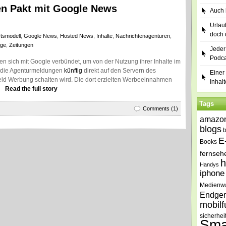
en Pakt mit Google News
Auch b
Urlau
doch 
tsmodell
,
Google News
,
Hosted News
,
Inhalte
,
Nachrichtenagenturen
,
age
,
Zeitungen
Jeder
Podca
 sich mit Google verbündet, um von der Nutzung ihrer Inhalte im
 die Agenturmeldungen
künftig
direkt auf den Servern des
Einer 
ld Werbung schalten wird. Die dort erzielten Werbeeinnahmen
Inhalt
Read the full story
Tags
Comments (1)
amazo
blogs
E
Books
fernseh
h
Handys
iphone
Medienw
Endger
mobilf
sicherhei
Sma