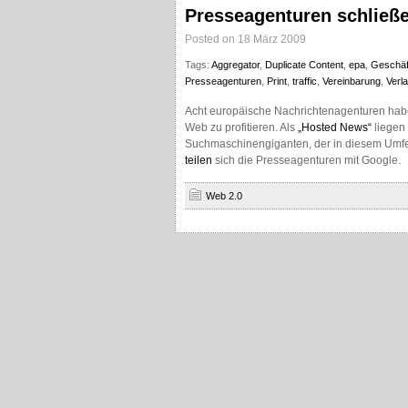
Presseagenturen schließ
Posted on 18 März 2009
Tags:
Aggregator
,
Duplicate Content
,
epa
,
Geschäf
Presseagenturen
,
Print
,
traffic
,
Vereinbarung
,
Verl
Acht europäische Nachrichtenagenturen haben
Web zu profitieren. Als
„Hosted News“
liegen
Suchmaschinengiganten, der in diesem Umfe
teilen
sich die Presseagenturen mit Google.
Web 2.0