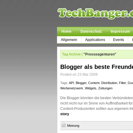
Home
Datenschutz
Impressum
Allgemein
Applications
Events
Tag Archive |
"Presseagenturen"
Blogger als beste Freund
Posted on 23 Mai 2009
Tags:
API
,
Blogger
,
Content
,
Distribution
,
Filter
,
Goo
Werbenetzwerk
,
Widgets
,
Zeitungen
Die Blogger könnten die besten Verbündeten
nicht nicht nur im Sinne von Auffindbarkeit fü
Content-Produzenten sollten aus eigenem Int
story
Meinung