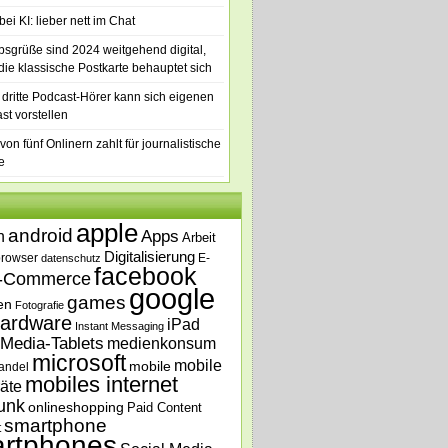
ei KI: lieber nett im Chat
bsgrüße sind 2024 weitgehend digital,
die klassische Postkarte behauptet sich
 dritte Podcast-Hörer kann sich eigenen
st vorstellen
von fünf Onlinern zahlt für journalistische
e
apple
android
n
Apps
Arbeit
Digitalisierung
browser
E-
datenschutz
facebook
-Commerce
google
games
en
Fotografie
ardware
iPad
Instant Messaging
Media-Tablets
medienkonsum
microsoft
mobile
mobile
andel
mobiles internet
äte
unk
onlineshopping
Paid Content
smartphone
t
rtphones