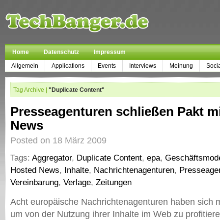
Home
Datenschutz
Impressum
Allgemein
Applications
Events
Interviews
Meinung
Soci
Tag Archive |
"Duplicate Content"
Presseagenturen schließen Pakt m
News
Posted on 18 März 2009
Tags:
Aggregator
,
Duplicate Content
,
epa
,
Geschäftsmode
Hosted News
,
Inhalte
,
Nachrichtenagenturen
,
Presseage
Vereinbarung
,
Verlage
,
Zeitungen
Acht europäische Nachrichtenagenturen haben sich m
um von der Nutzung ihrer Inhalte im Web zu profitier