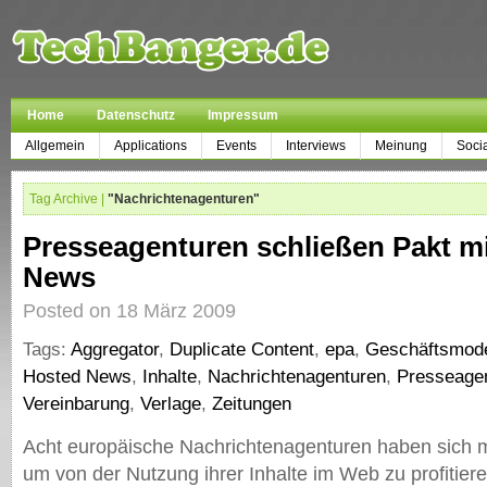
Home
Datenschutz
Impressum
Allgemein
Applications
Events
Interviews
Meinung
Soci
Tag Archive |
"Nachrichtenagenturen"
Presseagenturen schließen Pakt m
News
Posted on 18 März 2009
Tags:
Aggregator
,
Duplicate Content
,
epa
,
Geschäftsmode
Hosted News
,
Inhalte
,
Nachrichtenagenturen
,
Presseage
Vereinbarung
,
Verlage
,
Zeitungen
Acht europäische Nachrichtenagenturen haben sich m
um von der Nutzung ihrer Inhalte im Web zu profitier