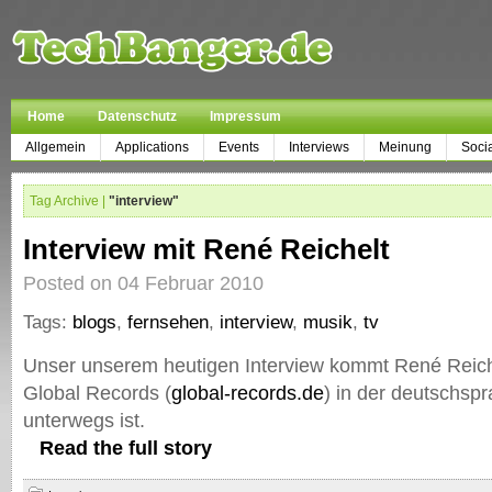
Home
Datenschutz
Impressum
Allgemein
Applications
Events
Interviews
Meinung
Soci
Tag Archive |
"interview"
Interview mit René Reichelt
Posted on 04 Februar 2010
Tags:
blogs
,
fernsehen
,
interview
,
musik
,
tv
Unser unserem heutigen Interview kommt René Reiche
Global Records (
global-records.de
) in der deutschsp
unterwegs ist.
Read the full story