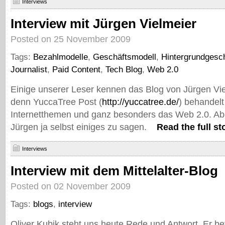
Interviews
Interview mit Jürgen Vielmeier
Posted on 25 November 2009
Tags:
Bezahlmodelle
,
Geschäftsmodell
,
Hintergrundgesc
Journalist
,
Paid Content
,
Tech Blog
,
Web 2.0
Einige unserer Leser kennen das Blog von Jürgen Vie
denn YuccaTree Post (
http://yuccatree.de/
) behandelt
Internetthemen und ganz besonders das Web 2.0. Ab
Jürgen ja selbst einiges zu sagen.
Read the full st
Interviews
Interview mit dem Mittelalter-Blog
Posted on 02 November 2009
Tags:
blogs
,
interview
Oliver Kubik steht uns heute Rede und Antwort. Er be