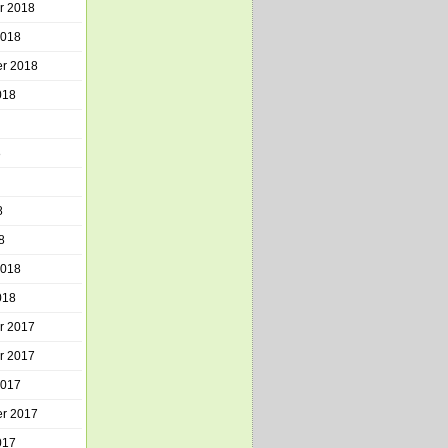
r 2018
2018
r 2018
018
8
8
8
2018
018
r 2017
r 2017
2017
r 2017
017