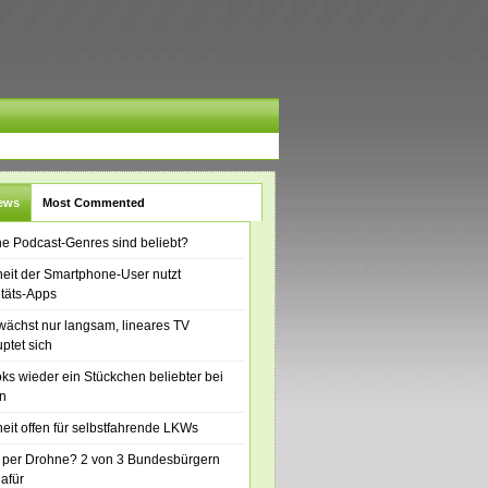
News
Most Commented
e Podcast-Genres sind beliebt?
eit der Smartphone-User nutzt
itäts-Apps
ächst nur langsam, lineares TV
ptet sich
ks wieder ein Stückchen beliebter bei
n
eit offen für selbstfahrende LKWs
 per Drohne? 2 von 3 Bundesbürgern
dafür