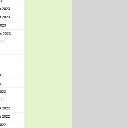
024
r 2023
r 2023
2023
r 2023
023
3
3
3
2023
023
r 2022
r 2022
2022