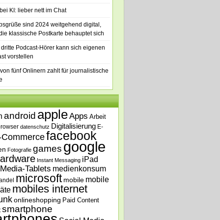
ei KI: lieber nett im Chat
bsgrüße sind 2024 weitgehend digital,
die klassische Postkarte behauptet sich
 dritte Podcast-Hörer kann sich eigenen
st vorstellen
von fünf Onlinern zahlt für journalistische
e
apple
android
n
Apps
Arbeit
Digitalisierung
browser
E-
datenschutz
facebook
-Commerce
google
games
en
Fotografie
ardware
iPad
Instant Messaging
Media-Tablets
medienkonsum
microsoft
mobile
mobile
andel
mobiles internet
äte
unk
onlineshopping
Paid Content
smartphone
t
rtphones