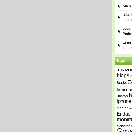
Auch b
Urlau
doch 
Jeder
Podca
Einer 
Inhalt
Tags
amazo
blogs
E
Books
fernseh
h
Handys
iphone
Medienw
Endger
mobilf
sicherhei
Sma