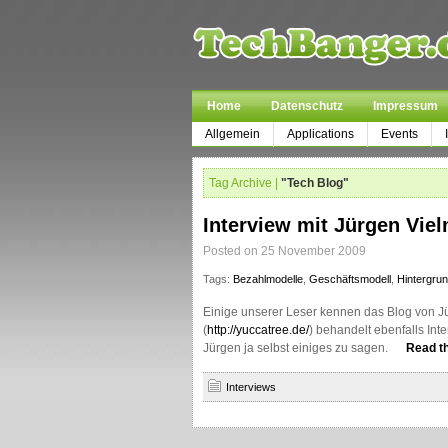
Home
Datenschutz
Impressum
Allgemein
Applications
Events
Tag Archive |
"Tech Blog"
Interview mit Jürgen Viel
Posted on 25 November 2009
Tags:
Bezahlmodelle
,
Geschäftsmodell
,
Hintergru
Einige unserer Leser kennen das Blog von J
(
http://yuccatree.de/
) behandelt ebenfalls In
Jürgen ja selbst einiges zu sagen.
Read th
Interviews