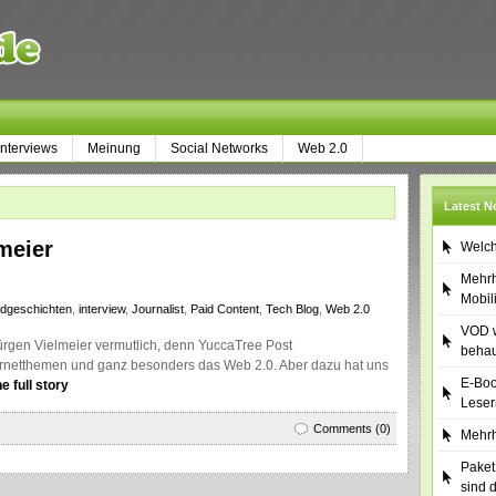
Interviews
Meinung
Social Networks
Web 2.0
Latest 
meier
Welch
Mehrh
Mobil
ndgeschichten
,
interview
,
Journalist
,
Paid Content
,
Tech Blog
,
Web 2.0
VOD w
ürgen Vielmeier vermutlich, denn YuccaTree Post
behau
ternetthemen und ganz besonders das Web 2.0. Aber dazu hat uns
E-Boo
e full story
Leser
Comments (0)
Mehrh
Paket
sind 