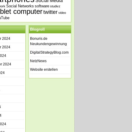
Social Media
Social Networks
software
work
studivz
ablet computer
twitter
video
uTube
Blogroll
r 2024
Bonuris.de
Neukundengewinnung
r 2024
DigitalStrategyBlog.com
2024
NetzNews
r 2024
Website erstellen
024
4
4
4
2024