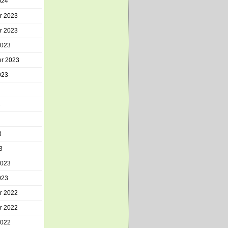
024
r 2023
r 2023
2023
r 2023
023
3
3
3
2023
023
r 2022
r 2022
2022