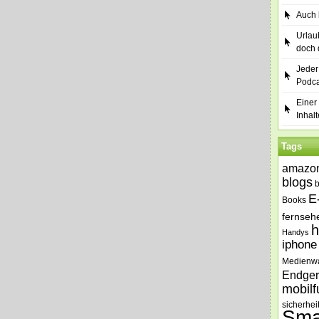
Auch b
Urlau
doch 
Jeder
Podca
Einer 
Inhalt
Tags
amazo
blogs
E
Books
fernseh
h
Handys
iphone
Medienw
Endger
mobilf
sicherhei
Sma