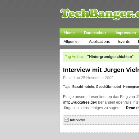
Home
Datenschutz
Impressum
Allgemein
Applications
Events
Tag Archive |
"Hintergrundgeschichten"
Interview mit Jürgen Viel
Posted on 25 November 2009
Tags:
Bezahlmodelle
,
Geschäftsmodell
,
Hintergru
Einige unserer Leser kennen das Blog von J
(
http://yuccatree.de/
) behandelt ebenfalls In
Jürgen ja selbst einiges zu sagen.
Read th
Interviews