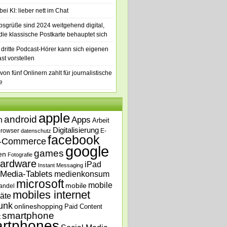
ei KI: lieber nett im Chat
bsgrüße sind 2024 weitgehend digital,
die klassische Postkarte behauptet sich
 dritte Podcast-Hörer kann sich eigenen
st vorstellen
von fünf Onlinern zahlt für journalistische
e
apple
android
n
Apps
Arbeit
Digitalisierung
browser
E-
datenschutz
facebook
-Commerce
google
games
en
Fotografie
ardware
iPad
Instant Messaging
Media-Tablets
medienkonsum
microsoft
mobile
mobile
andel
mobiles internet
äte
unk
onlineshopping
Paid Content
smartphone
t
rtphones