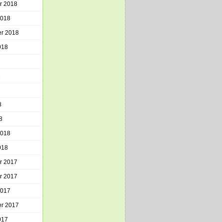
r 2018
2018
r 2018
018
8
8
8
2018
018
r 2017
r 2017
2017
r 2017
017