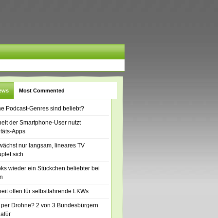
News
Most Commented
e Podcast-Genres sind beliebt?
eit der Smartphone-User nutzt
itäts-Apps
ächst nur langsam, lineares TV
ptet sich
ks wieder ein Stückchen beliebter bei
n
eit offen für selbstfahrende LKWs
 per Drohne? 2 von 3 Bundesbürgern
dafür