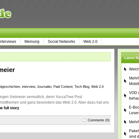
Interviews
Meinung
Social Networks
Web 2.0
Latest 
meier
Welch
Mehrh
Mobil
ndgeschichten
,
interview
,
Journalist
,
Paid Content
,
Tech Blog
,
Web 2.0
VOD w
ürgen Vielmeier vermutlich, denn YuccaTree Post
behau
ternetthemen und ganz besonders das Web 2.0. Aber dazu hat uns
E-Boo
e full story
Leser
Comments (0)
Mehrh
Paket
sind 