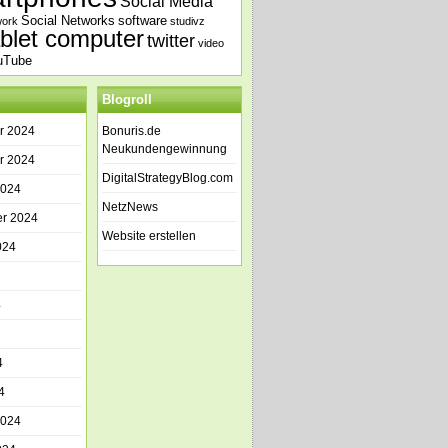
Social Media
Social Networks
software
work
studivz
ablet computer
twitter
video
uTube
Blogroll
r 2024
Bonuris.de
Neukundengewinnung
r 2024
DigitalStrategyBlog.com
2024
NetzNews
r 2024
Website erstellen
024
4
4
4
2024