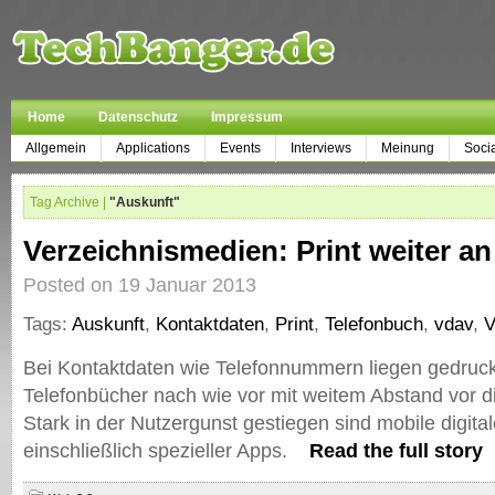
Home
Datenschutz
Impressum
Allgemein
Applications
Events
Interviews
Meinung
Soci
Tag Archive |
"Auskunft"
Verzeichnismedien: Print weiter an 
Posted on 19 Januar 2013
Tags:
Auskunft
,
Kontaktdaten
,
Print
,
Telefonbuch
,
vdav
,
V
Bei Kontaktdaten wie Telefonnummern liegen gedruck
Telefonbücher nach wie vor mit weitem Abstand vor d
Stark in der Nutzergunst gestiegen sind mobile digit
einschließlich spezieller Apps.
Read the full story