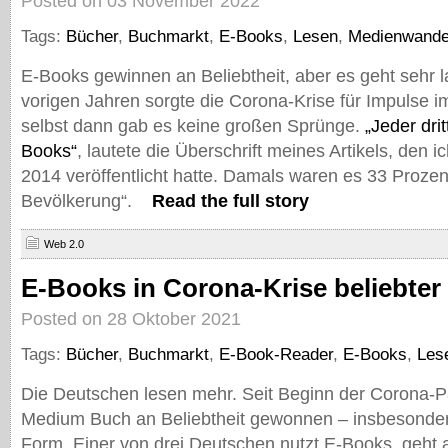
Posted on 03 November 2022
Tags:
Bücher
,
Buchmarkt
,
E-Books
,
Lesen
,
Medienwande
E-Books gewinnen an Beliebtheit, aber es geht sehr 
vorigen Jahren sorgte die Corona-Krise für Impulse 
selbst dann gab es keine großen Sprünge.
„Jeder dri
Books“
, lautete die Überschrift meines Artikels, den i
2014 veröffentlicht hatte. Damals waren es 33 Prozen
Bevölkerung“.
Read the full story
Web 2.0
E-Books in Corona-Krise beliebter
Posted on 28 Oktober 2021
Tags:
Bücher
,
Buchmarkt
,
E-Book-Reader
,
E-Books
,
Les
Die Deutschen lesen mehr. Seit Beginn der Corona-
Medium Buch an Beliebtheit gewonnen – insbesondere
Form. Einer von drei Deutschen nutzt E-Books, geht 