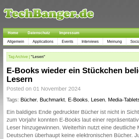
Home
Datenschutz
Impressum
Allgemein
Applications
Events
Interviews
Meinung
Soci
Tag Archive |
"Lesen"
E-Books wieder ein Stückchen beli
Lesern
Posted on 01 November 2024
Tags:
Bücher
,
Buchmarkt
,
E-Books
,
Lesen
,
Media-Tablet
Ein baldiges Ende gedruckter Bücher ist nicht in Sicht
zum Vorjahr konnten E-Books laut einer repräsentat
Leser hinzugewinnen. Weiterhin nutzt eine deutliche 
Deutschen überhaupt keine elektronischen Bücher. 