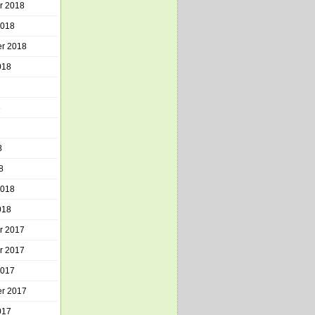
r 2018
2018
r 2018
018
8
8
8
2018
018
r 2017
r 2017
2017
r 2017
017