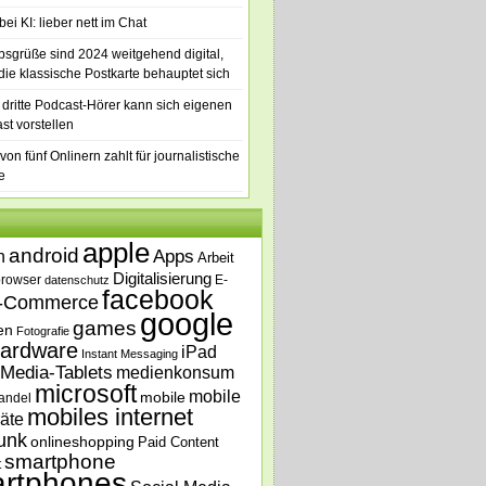
ei KI: lieber nett im Chat
bsgrüße sind 2024 weitgehend digital,
die klassische Postkarte behauptet sich
 dritte Podcast-Hörer kann sich eigenen
st vorstellen
von fünf Onlinern zahlt für journalistische
e
apple
android
n
Apps
Arbeit
Digitalisierung
browser
E-
datenschutz
facebook
-Commerce
google
games
en
Fotografie
ardware
iPad
Instant Messaging
Media-Tablets
medienkonsum
microsoft
mobile
mobile
andel
mobiles internet
äte
unk
onlineshopping
Paid Content
smartphone
t
rtphones