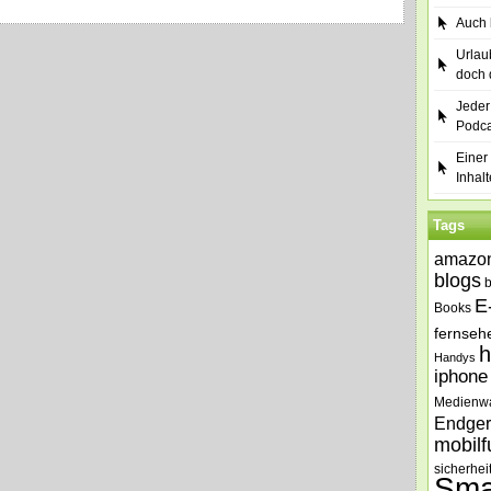
Auch b
Urlau
doch 
Jeder
Podca
Einer 
Inhalt
Tags
amazo
blogs
E
Books
fernseh
h
Handys
iphone
Medienw
Endger
mobilf
sicherhei
Sma