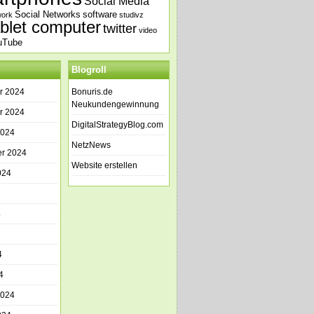
Social Media
Social Networks
software
work
studivz
ablet computer
twitter
video
uTube
Blogroll
r 2024
Bonuris.de
Neukundengewinnung
r 2024
DigitalStrategyBlog.com
2024
NetzNews
r 2024
Website erstellen
024
4
4
4
2024