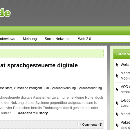
Interviews
Meinung
Social Networks
Web 2.0
Latest 
at sprachgesteuerte digitale
Welch
Mehrh
Mobil
VOD w
Assistant
,
künstliche intelligenz
,
Siri
,
Spracherkennung
,
Sprachsteuerung
behau
hgesteuerte digitale Assistenten zwar nur eine kleine Rolle, doch
E-Boo
 die der Nutzung dieser Systeme gegenüber aufgeschlossen ist.
Leser
 von vier Deutschen bereits Erfahrungen damit gesammelt oder
u nutzen.
Read the full story
Mehrh
Paket
Comments (1)
sind 