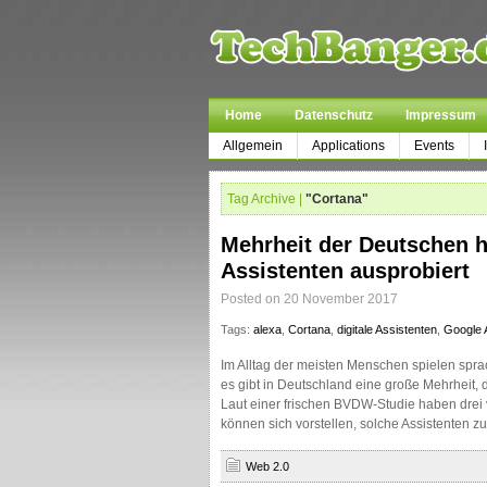
Home
Datenschutz
Impressum
Allgemein
Applications
Events
Tag Archive |
"Cortana"
Mehrheit der Deutschen h
Assistenten ausprobiert
Posted on 20 November 2017
Tags:
alexa
,
Cortana
,
digitale Assistenten
,
Google 
Im Alltag der meisten Menschen spielen sprac
es gibt in Deutschland eine große Mehrheit,
Laut einer frischen BVDW-Studie haben drei
können sich vorstellen, solche Assistenten z
Web 2.0