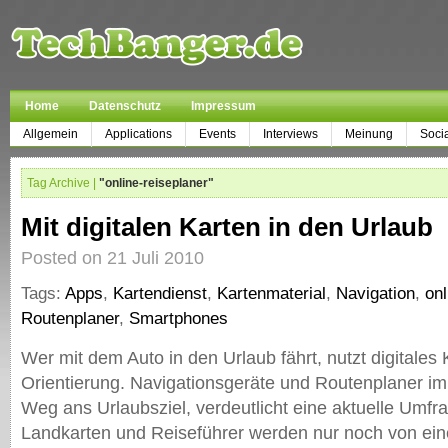
Home
Datenschutz
Impressum
Allgemein
Applications
Events
Interviews
Meinung
Soci
Tag Archive |
"online-reiseplaner"
Mit digitalen Karten in den Urlaub
Posted on 21 Juli 2010
Tags:
Apps
,
Kartendienst
,
Kartenmaterial
,
Navigation
,
onl
Routenplaner
,
Smartphones
Wer mit dem Auto in den Urlaub fährt, nutzt digitales 
Orientierung. Navigationsgeräte und Routenplaner im
Weg ans Urlaubsziel, verdeutlicht eine aktuelle Umfr
Landkarten und Reiseführer werden nur noch von ein