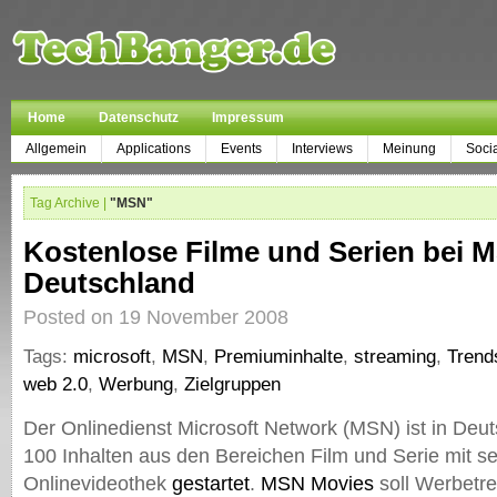
Home
Datenschutz
Impressum
Allgemein
Applications
Events
Interviews
Meinung
Soci
Tag Archive |
"MSN"
Kostenlose Filme und Serien bei 
Deutschland
Posted on 19 November 2008
Tags:
microsoft
,
MSN
,
Premiuminhalte
,
streaming
,
Trend
web 2.0
,
Werbung
,
Zielgruppen
Der Onlinedienst Microsoft Network (MSN) ist in Deut
100 Inhalten aus den Bereichen Film und Serie mit s
Onlinevideothek
gestartet
.
MSN Movies
soll Werbetr