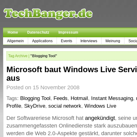
Home
Datenschutz
Impressum
Allgemein
Applications
Events
Interviews
Meinung
Soci
Tag Archive |
"Blogging Tool"
Microsoft baut Windows Live Servi
aus
Posted on 15 November 2008
Tags:
Blogging Tool
,
Feeds
,
Hotmail
,
Instant Messaging
,
Profile
,
SkyDrive
,
social network
,
Windows Live
Der Softwareriese Microsoft hat
angekündigt
, seine u
zusammengefassten Onlinedienste stark auszubauen
werden die Web 2.0-Aspekte gestärkt, darunter solch