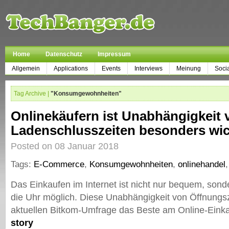
Home
Datenschutz
Impressum
Allgemein
Applications
Events
Interviews
Meinung
Soci
Tag Archive |
"Konsumgewohnheiten"
Onlinekäufern ist Unabhängigkeit 
Ladenschlusszeiten besonders wic
Posted on 08 Januar 2018
Tags:
E-Commerce
,
Konsumgewohnheiten
,
onlinehandel
Das Einkaufen im Internet ist nicht nur bequem, sond
die Uhr möglich. Diese Unabhängigkeit von Öffnungsze
aktuellen Bitkom-Umfrage das Beste am Online-Eink
story