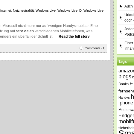
Auch b
internet
,
Netzneutralität
,
Windows Live
,
Windows Live ID
,
Windows Live
Urlau
doch 
on Microsoft nicht mehr nur auf wenigen Handys nutzbar. Eine
Jeder
utzung auf
sehr vielen
verschiedenen Mobiltelefonen, was
Podca
gers ein überfälliger Schritt ist.
Read the full story
Einer 
Comments (1)
Inhalt
Tags
amazo
blogs
E
Books
fernseh
h
Handys
iphone
Medienw
Endger
mobilf
sicherhei
Sma