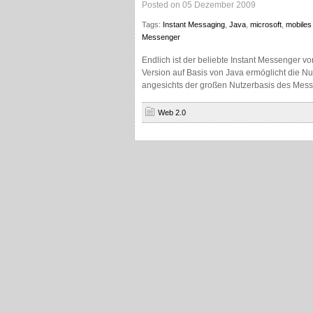
Posted on 05 Dezember 2009
Tags:
Instant Messaging
,
Java
,
microsoft
,
mobiles 
Messenger
Endlich ist der beliebte Instant Messenger v
Version auf Basis von Java ermöglicht die N
angesichts der großen Nutzerbasis des Messen
Web 2.0