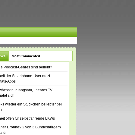
News
Most Commented
e Podcast-Genres sind beliebt?
eit der Smartphone-User nutzt
itäts-Apps
ächst nur langsam, lineares TV
ptet sich
ks wieder ein Stückchen beliebter bei
n
eit offen für selbstfahrende LKWs
 per Drohne? 2 von 3 Bundesbürgern
dafür