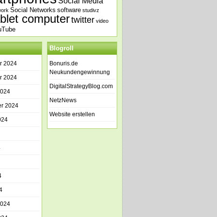
Social Media
Social Networks
software
work
studivz
ablet computer
twitter
video
uTube
Blogroll
r 2024
Bonuris.de
Neukundengewinnung
r 2024
DigitalStrategyBlog.com
2024
NetzNews
r 2024
Website erstellen
024
4
4
4
2024