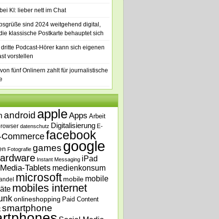
ei KI: lieber nett im Chat
bsgrüße sind 2024 weitgehend digital,
die klassische Postkarte behauptet sich
 dritte Podcast-Hörer kann sich eigenen
st vorstellen
von fünf Onlinern zahlt für journalistische
e
apple
android
n
Apps
Arbeit
Digitalisierung
browser
E-
datenschutz
facebook
-Commerce
google
games
en
Fotografie
ardware
iPad
Instant Messaging
Media-Tablets
medienkonsum
microsoft
mobile
mobile
andel
mobiles internet
äte
unk
onlineshopping
Paid Content
smartphone
t
rtphones