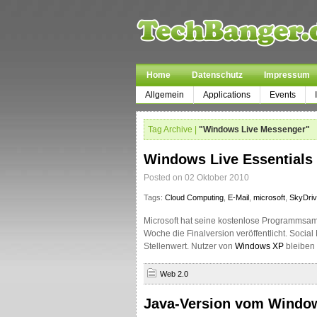
Home
Datenschutz
Impressum
Allgemein
Applications
Events
Tag Archive |
"Windows Live Messenger"
Windows Live Essentials
Posted on 02 Oktober 2010
Tags:
Cloud Computing
,
E-Mail
,
microsoft
,
SkyDri
Microsoft hat seine kostenlose Programmsa
Woche die Finalversion veröffentlicht. Soci
Stellenwert. Nutzer von
Windows XP
bleiben
Web 2.0
Java-Version vom Windo