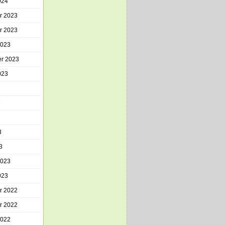
024
r 2023
r 2023
2023
r 2023
023
3
3
3
2023
023
r 2022
r 2022
2022