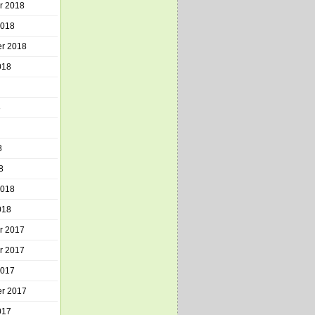
r 2018
2018
r 2018
018
8
8
8
2018
018
r 2017
r 2017
2017
r 2017
017