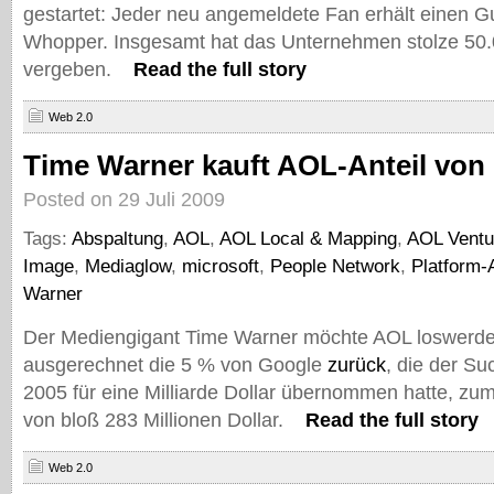
gestartet: Jeder neu angemeldete Fan erhält einen Gu
Whopper. Insgesamt hat das Unternehmen stolze 50.
vergeben.
Read the full story
Web 2.0
Time Warner kauft AOL-Anteil von
Posted on 29 Juli 2009
Tags:
Abspaltung
,
AOL
,
AOL Local & Mapping
,
AOL Ventu
Image
,
Mediaglow
,
microsoft
,
People Network
,
Platform-
Warner
Der Mediengigant Time Warner möchte AOL loswerde
ausgerechnet die 5 % von Google
zurück
, die der S
2005 für eine Milliarde Dollar übernommen hatte, z
von bloß 283 Millionen Dollar.
Read the full story
Web 2.0