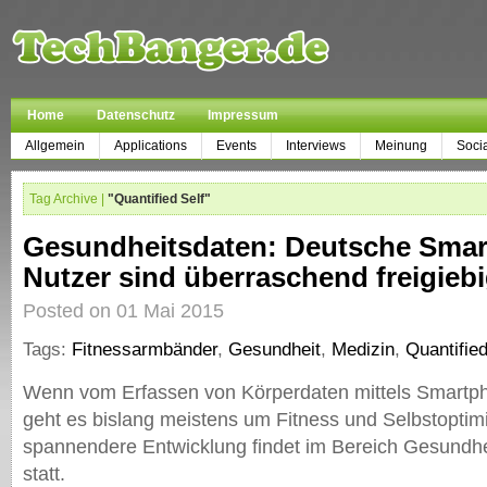
Home
Datenschutz
Impressum
Allgemein
Applications
Events
Interviews
Meinung
Soci
Tag Archive |
"Quantified Self"
Gesundheitsdaten: Deutsche Sma
Nutzer sind überraschend freigieb
Posted on 01 Mai 2015
Tags:
Fitnessarmbänder
,
Gesundheit
,
Medizin
,
Quantified
Wenn vom Erfassen von Körperdaten mittels Smartph
geht es bislang meistens um Fitness und Selbstoptimi
spannendere Entwicklung findet im Bereich Gesundhe
statt.