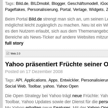
Tags:
Bild.de
,
BILDmobil
,
Blogger
,
Geschäftsmodell
,
iGo
Pageflakes
,
Personalisierung
,
Portal
,
Verlage
,
Widgets
,
Beim Portal
Bild.de
strengt man sich an, um seinen Le
möglichst leicht zugänglich zu machen. Neu ist ein W
es den Nutzern erlaubt, sich aus dem Themenangebo
Bereiche als News-Ticker auf andere Websites mitz
full story
Web 2.0
Yahoo präsentiert Früchte seiner 
Posted on 17 Dezember 2008
Tags:
API
,
Applications
,
Apps
,
Entwickler
,
Personalisieru
Social Web
,
Toolbar
,
yahoo
,
Yahoo Open
Die Open Strategy bei Yahoo trägt
neue
Früchte: Yah
Toolbar, Yahoo Updates sowie der Dienst für die
pers
My Yahoo
erhalten
neue
Features
. Mit der
Yahoo Ope