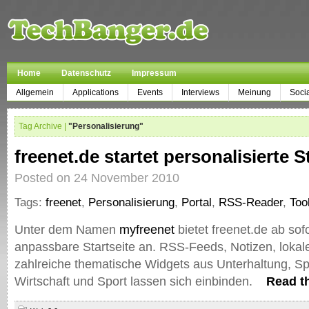
Home
Datenschutz
Impressum
Allgemein
Applications
Events
Interviews
Meinung
Soci
Tag Archive |
"Personalisierung"
freenet.de startet personalisierte S
Posted on 24 November 2010
Tags:
freenet
,
Personalisierung
,
Portal
,
RSS-Reader
,
Too
Unter dem Namen
myfreenet
bietet freenet.de ab sofo
anpassbare Startseite an. RSS-Feeds, Notizen, lokal
zahlreiche thematische Widgets aus Unterhaltung, Sp
Wirtschaft und Sport lassen sich einbinden.
Read th