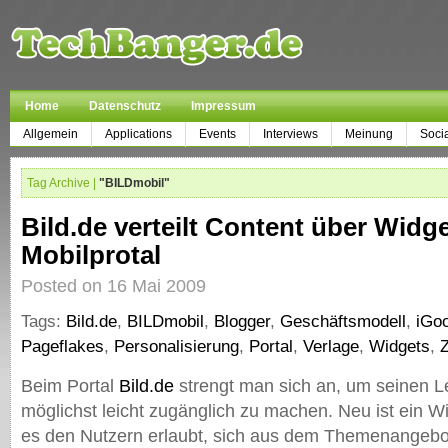
Home
Datenschutz
Impressum
Allgemein
Applications
Events
Interviews
Meinung
Soci
Tag Archive |
"BILDmobil"
Bild.de verteilt Content über Widg
Mobilprotal
Posted on 16 Mai 2009
Tags:
Bild.de
,
BILDmobil
,
Blogger
,
Geschäftsmodell
,
iGo
Pageflakes
,
Personalisierung
,
Portal
,
Verlage
,
Widgets
,
Beim Portal
Bild.de
strengt man sich an, um seinen Le
möglichst leicht zugänglich zu machen. Neu ist ein W
es den Nutzern erlaubt, sich aus dem Themenangebo