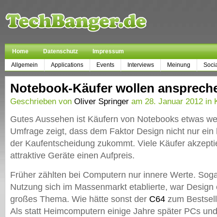
Home
Datenschutz
Impressum
Allgemein
Applications
Events
Interviews
Meinung
Soci
Notebook-Käufer wollen ansprech
Geschrieben von
Oliver Springer
am 28. Januar 2012 in 
Gutes Aussehen ist Käufern von Notebooks etwas wert
Umfrage zeigt, dass dem Faktor Design nicht nur ein 
der Kaufentscheidung zukommt. Viele Käufer akzepti
attraktive Geräte einen Aufpreis.
Früher zählten bei Computern nur innere Werte. Sogar
Nutzung sich im Massenmarkt etablierte, war Design o
großes Thema. Wie hätte sonst der
C64
zum Bestsel
Als statt Heimcomputern einige Jahre später PCs un