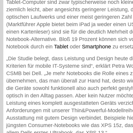
Tablet-Computer sind zwar typischerweise noch klein
ziemlich leicht, aber angesichts geringerer Leistung,
optischen Laufwerks und einer meist geringeren Zahl 
(Marktführer Apple bietet beim iPad ja weder einen
einen Kartenleser) sind sie für die deutlich Mehrheit 
Notebook-Alternative. Bloß 19 Prozent können sich vo
Notebook durch ein
Tablet
oder
Smartphone
zu erset
„Die Studie belegt, dass Leistung und Design heute 
Kriterien für mobile IT-Systeme sind“, erklärt Petra Wo
CSMB bei Dell. „Je mehr Notebooks die Rolle eines ze
übernehmen, das man überall zur Hand hat, desto wic
die Geräte sowohl funktionell also auch perfekt gesty
optisch in den Alltag passen. Aber kein Nutzer möcht
Leistung eines komplett ausgestatteten Geräts verzich
Anforderungen mit unserer Thin&Powerful-Modellreihe
Ausstattung mit gutem Design verbindet. Beispiele hi
jüngsten Consumer-Notebooks wie das XPS 15z, das
allem Dells erstes Ultrabook, das XPS 13.“