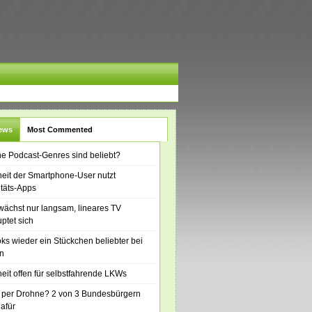
News
Most Commented
e Podcast-Genres sind beliebt?
eit der Smartphone-User nutzt
itäts-Apps
ächst nur langsam, lineares TV
ptet sich
ks wieder ein Stückchen beliebter bei
n
eit offen für selbstfahrende LKWs
 per Drohne? 2 von 3 Bundesbürgern
dafür