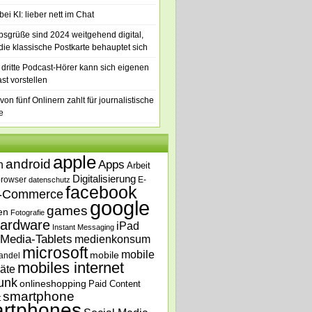
ei KI: lieber nett im Chat
bsgrüße sind 2024 weitgehend digital,
die klassische Postkarte behauptet sich
 dritte Podcast-Hörer kann sich eigenen
st vorstellen
von fünf Onlinern zahlt für journalistische
e
apple
android
n
Apps
Arbeit
Digitalisierung
browser
E-
datenschutz
facebook
-Commerce
google
games
en
Fotografie
ardware
iPad
Instant Messaging
Media-Tablets
medienkonsum
microsoft
mobile
mobile
andel
mobiles internet
äte
unk
onlineshopping
Paid Content
smartphone
t
rtphones