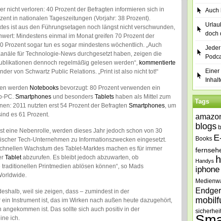
nicht verloren: 40 Prozent der Befragten informieren sich in
Auch b
ent in nationalen Tageszeitungen (Vorjahr: 38 Prozent).
Urlau
ktes ist aus den Führungsetagen noch längst nicht verschwunden,
doch 
enwert: Mindestens einmal im Monat greifen 70 Prozent der
40 Prozent sogar tun es sogar mindestens wöchentlich. „Auch
Jeder
Kanäle für Technologie-News durchgesetzt haben, zeigen die
Podca
tpublikationen dennoch regelmäßig gelesen werden“,
kommentierte
Einer 
er von Schwartz Public Relations. „Print ist also nicht tot!“
Inhalt
dien werden
Notebooks
bevorzugt: 80 Prozent verwenden ein
op-PC.
Smartphones
und besonders
Tablets
haben als Mittel zum
Tags
en: 2011 nutzten erst 54 Prozent der Befragten
Smartphones
, um
sind es 61 Prozent.
amazo
blogs
erst eine Nebenrolle, werden dieses Jahr jedoch schon von 30
E
Books
äischer Tech-Unternehmen zu Informationszwecken eingesetzt.
schnellen Wachstum des Tablet-Marktes machen es für immer
fernseh
er
Tablet
abzurufen. Es bleibt jedoch abzuwarten, ob
h
Handys
e traditionellen Printmedien ablösen können“, so Mads
iphone
Worldwide.
Medienw
Endger
 deshalb, weil sie zeigen, dass – zumindest in der
mobilf
 ein Instrument ist, das im Wirken nach außen heute dazugehört,
 angekommen ist. Das sollte sich auch positiv in der
sicherhei
Sma
ne ich.