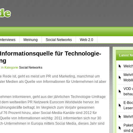
Interviews
Meinung
Social Networks
Web 2.0
Informationsquelle für Technologie-
Latest 
ng
Welch
 in Kategorie
Social Networks
Mehrh
 Rede ist, geht es meist um PR und Marketing, manchmal um
Mobil
er Medien als Quelle von Informationen für Unternehmen ist aber
VOD w
behau
nehmen informieren, geht aus der jährlichen Technologie-Umfrage
t dem weltweiten PR Netzwerk Eurocom Worldwide hervor. Im
E-Boo
ührungskräfte befragt. Im Vergleich zum Vorjahr gewannen
Leser
uf 76 Prozent hinzu, aber Social-Media-Kanäle sind 2012 für
Mehrh
uelle von Informationen wichtig: 2011 informierten sich nur 30
ch-Unternehmen in Europa mittels Social Media, dieses Jahr sind
Paket
sind 