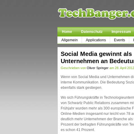
Home
Datenschutz
Impressum
Allgemein
Applications
Events
Social Media gewinnt als 
Unternehmen an Bedeutu
Geschrieben von
Oliver Springer
am 28. April 2012
Wenn von Social Media und Unternehmen die
interne Kommunikation. Die Bedeutung Sozial
ebenfalls stark gestiegen.
Wo sich Führungskräfte in Technologieunter
von Schwartz Public Relations zusammen mi
Frühjahr wurden mehr als 300 europäische F
Online-Medien insgesamt nur leicht von 78 a
deutlich mehr Unternehmen der Branche als Q
Prozent der befragten Führungskräfte von Te
es schon 41 Prozent.