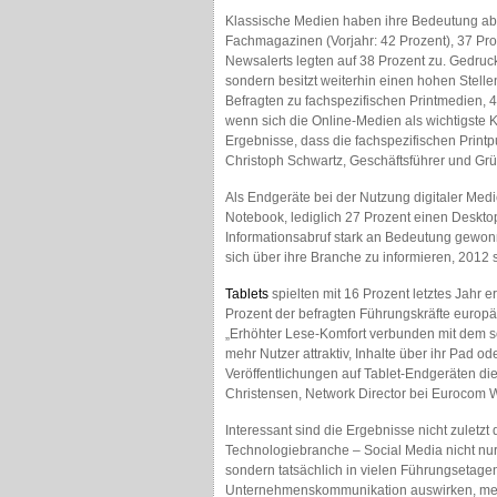
Klassische Medien haben ihre Bedeutung aber 
Fachmagazinen (Vorjahr: 42 Prozent), 37 Proz
Newsalerts legten auf 38 Prozent zu. Gedruc
sondern besitzt weiterhin einen hohen Stell
Befragten zu fachspezifischen Printmedien, 
wenn sich die Online-Medien als wichtigste 
Ergebnisse, dass die fachspezifischen Prin
Christoph Schwartz, Geschäftsführer und Gründ
Als Endgeräte bei der Nutzung digitaler Me
Notebook, lediglich 27 Prozent einen Deskt
Informationsabruf stark an Bedeutung gewonn
sich über ihre Branche zu informieren, 2012 
Tablets
spielten mit 16 Prozent letztes Jahr 
Prozent der befragten Führungskräfte europ
„Erhöhter Lese-Komfort verbunden mit dem 
mehr Nutzer attraktiv, Inhalte über ihr Pad od
Veröffentlichungen auf Tablet-Endgeräten di
Christensen, Network Director bei Eurocom 
Interessant sind die Ergebnisse nicht zuletzt
Technologiebranche – Social Media nicht nur
sondern tatsächlich in vielen Führungsetagen
Unternehmenskommunikation auswirken, mei