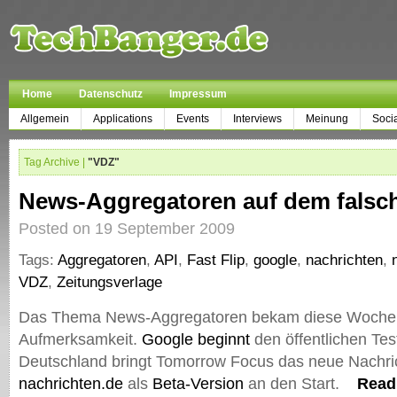
Home
Datenschutz
Impressum
Allgemein
Applications
Events
Interviews
Meinung
Soci
Tag Archive |
"VDZ"
News-Aggregatoren auf dem fals
Posted on 19 September 2009
Tags:
Aggregatoren
,
API
,
Fast Flip
,
google
,
nachrichten
,
VDZ
,
Zeitungsverlage
Das Thema News-Aggregatoren bekam diese Woche 
Aufmerksamkeit.
Google beginnt
den öffentlichen Te
Deutschland bringt Tomorrow Focus das neue Nachri
nachrichten.de
als
Beta-Version
an den Start.
Read 