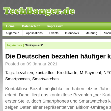
Home
Datenschutz
Impressum
Allgemein
Applications
Events
Interviews
Meinung
Soci
Tag Archive |
"M-Payment"
Die Deutschen bezahlen häufiger k
Posted on 09 Januar 2021
Tags:
bezahlen
,
kontaktlos
,
Kreditkarte
,
M-Payment
,
NF
Smartphones
,
Smartwatches
Kontaktlose Bezahlmöglichkeiten haben letztes Jahr
erlebt. Dabei liegt das kontaktlose Bezahlen „per Kar
erster Stelle, doch Smartphones und Smartwatches k
zeigen Daten einer repräsentativen Bitkom-Umfrage