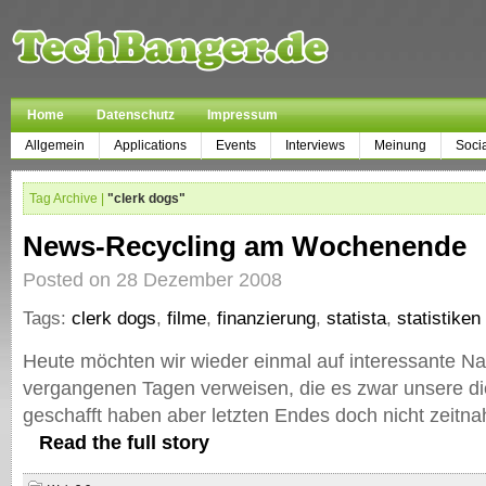
Home
Datenschutz
Impressum
Allgemein
Applications
Events
Interviews
Meinung
Soci
Tag Archive |
"clerk dogs"
News-Recycling am Wochenende
Posted on 28 Dezember 2008
Tags:
clerk dogs
,
filme
,
finanzierung
,
statista
,
statistiken
Heute möchten wir wieder einmal auf interessante Na
vergangenen Tagen verweisen, die es zwar unsere d
geschafft haben aber letzten Endes doch nicht zeitna
Read the full story