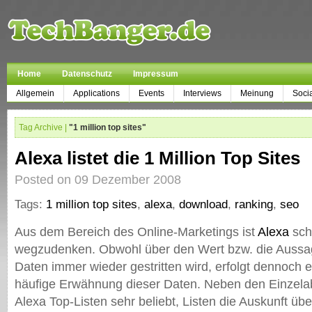
Home
Datenschutz
Impressum
Allgemein
Applications
Events
Interviews
Meinung
Soci
Tag Archive |
"1 million top sites"
Alexa listet die 1 Million Top Sites
Posted on 09 Dezember 2008
Tags:
1 million top sites
,
alexa
,
download
,
ranking
,
seo
Aus dem Bereich des Online-Marketings ist
Alexa
sch
wegzudenken. Obwohl über den Wert bzw. die Aussag
Daten immer wieder gestritten wird, erfolgt dennoch 
häufige Erwähnung dieser Daten. Neben den Einzelab
Alexa Top-Listen sehr beliebt, Listen die Auskunft üb