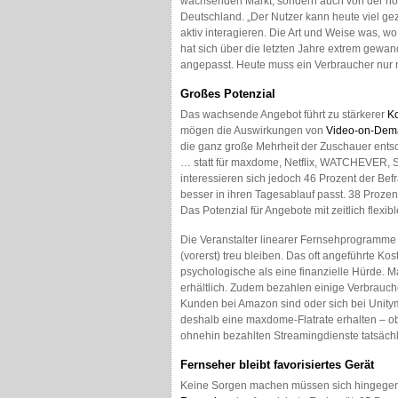
wachsenden Markt, sondern auch von der hoh
Deutschland. „Der Nutzer kann heute viel ge
aktiv interagieren. Die Art und Weise was, 
hat sich über die letzten Jahre extrem gewa
angepasst. Heute muss ein Verbraucher nur n
Großes Potenzial
Das wachsende Angebot führt zu stärkerer
K
mögen die Auswirkungen von
Video-on-Dem
die ganz große Mehrheit der Zuschauer entsc
… statt für maxdome, Netflix, WATCHEVER, S
interessieren sich jedoch 46 Prozent der Befr
besser in ihren Tagesablauf passt. 38 Prozen
Das Potenzial für Angebote mit zeitlich flexib
Die Veranstalter linearer Fernsehprogramme
(vorerst) treu bleiben. Das oft angeführte K
psychologische als eine finanzielle Hürde. M
erhältlich. Zudem bezahlen einige Verbraucher
Kunden bei Amazon sind oder sich bei Unity
deshalb eine maxdome-Flatrate erhalten – ob si
ohnehin bezahlten Streamingdienste tatsäch
Fernseher bleibt favorisiertes Gerät
Keine Sorgen machen müssen sich hingegen di