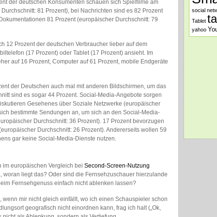
ozent der deutschen Konsumenten schauen sich Spielfilme am
Durchschnitt: 81 Prozent), bei Nachrichten sind es 82 Prozent
social net
t
i Dokumentationen 81 Prozent (europäischer Durchschnitt: 79
Tablet
Yo
yahoo
ich 12 Prozent der deutschen Verbraucher lieber auf dem
ltelefon (17 Prozent) oder Tablet (17 Prozent) ansieht. Im
her auf 16 Prozent, Computer auf 61 Prozent, mobile Endgeräte
zent der Deutschen auch mal mit anderen Bildschirmen, um das
hnitt sind es sogar 44 Prozent. Social-Media-Angebote sorgen
t diskutieren Gesehenes über Soziale Netzwerke (europäischer
 sich bestimmte Sendungen an, um sich an den Social-Media-
uropäischer Durchschnitt: 36 Prozent). 17 Prozent bevorzugen
uropäischer Durchschnitt: 26 Prozent). Andererseits wollen 59
ens gar keine Social-Media-Dienste nutzen.
n im europäischen Vergleich bei
Second-Screen-Nutzung
 woran liegt das? Oder sind die Fernsehzuschauer hierzulande
h beim Fernsehgenuss einfach nicht ablenken lassen?
, wenn mir nicht gleich einfällt, wo ich einen Schauspieler schon
ngsort geografisch nicht einordnen kann, frag ich halt („Ok,
 nicht als Ablenkung, sondern als Vertiefung.