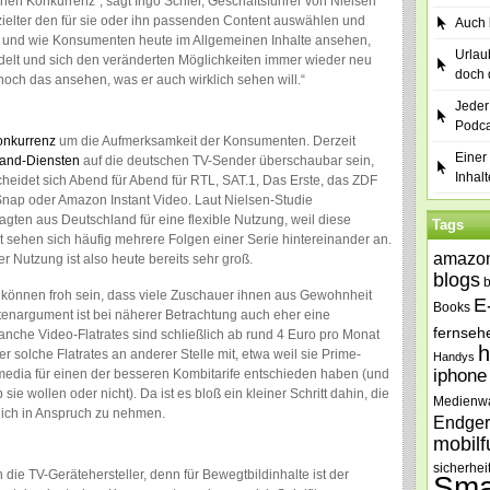
en Konkurrenz“, sagt Ingo Schier, Geschäftsführer von Nielsen
zielter den für sie oder ihn passenden Content auswählen und
Auch b
wo und wie Konsumenten heute im Allgemeinen Inhalte ansehen,
Urlau
ndelt und sich den veränderten Möglichkeiten immer wieder neu
doch 
och das ansehen, was er auch wirklich sehen will.“
Jeder
Podca
onkurrenz
um die Aufmerksamkeit der Konsumenten. Derzeit
Einer 
and-Diensten
auf die deutschen TV-Sender überschaubar sein,
Inhalt
heidet sich Abend für Abend für RTL, SAT.1, Das Erste, das ZDF
nap oder Amazon Instant Video. Laut Nielsen-Studie
agten aus Deutschland für eine flexible Nutzung, weil diese
Tags
t sehen sich häufig mehrere Folgen einer Serie hintereinander an.
amazo
ler Nutzung ist also heute bereits sehr groß.
blogs
 können froh sein, dass viele Zuschauer ihnen aus Gewohnheit
E
Books
ostenargument ist bei näherer Betrachtung auch eher eine
fernseh
anche Video-Flatrates sind schließlich ab rund 4 Euro pro Monat
h
 solche Flatrates an anderer Stelle mit, etwa weil sie Prime-
Handys
iphone
media für einen der besseren Kombitarife entschieden haben (und
e wollen oder nicht). Da ist es bloß ein kleiner Schritt dahin, die
Medienw
lich in Anspruch zu nehmen.
Endger
mobilf
sicherhei
e TV-Gerätehersteller, denn für Bewegtbildinhalte ist der
Sma