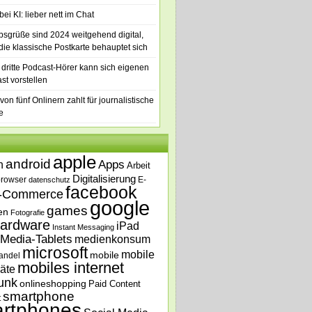
ei KI: lieber nett im Chat
bsgrüße sind 2024 weitgehend digital,
die klassische Postkarte behauptet sich
 dritte Podcast-Hörer kann sich eigenen
st vorstellen
von fünf Onlinern zahlt für journalistische
e
apple
android
n
Apps
Arbeit
Digitalisierung
browser
E-
datenschutz
facebook
-Commerce
google
games
en
Fotografie
ardware
iPad
Instant Messaging
Media-Tablets
medienkonsum
microsoft
mobile
mobile
andel
mobiles internet
äte
unk
onlineshopping
Paid Content
smartphone
t
rtphones