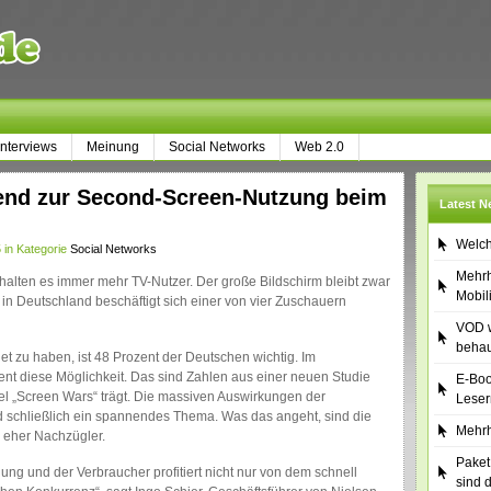
Interviews
Meinung
Social Networks
Web 2.0
rend zur Second-Screen-Nutzung beim
Latest 
Welch
 in Kategorie
Social Networks
Mehrh
halten es immer mehr TV-Nutzer. Der große Bildschirm bleibt zwar
Mobil
in Deutschland beschäftigt sich einer von vier Zuschauern
VOD w
behau
et zu haben, ist 48 Prozent der Deutschen wichtig. Im
nt diese Möglichkeit. Das sind Zahlen aus einer neuen Studie
E-Boo
itel „Screen Wars“ trägt. Die massiven Auswirkungen der
Leser
d schließlich ein spannendes Thema. Was das angeht, sind die
Mehrh
 eher Nachzügler.
Paket
ung und der Verbraucher profitiert nicht nur von dem schnell
sind 