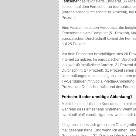
Fernseher
das favorisierte Endgerät. 85 Pr
liebsten auf dem Fernseher an (europäischer 
(europäischer Durchschnitt: 80 Prozent), be
Prozent).
Eine Ausnahme bilden Videoclips, die ledigl
Fernseher als am Computer (51 Prozent), Mobi
europäischen Durchschnitt kommt der Fernse
auf 25 Prozent.
Vor dem Fernseher beschäftigen sich 26 Pro
Internet zu nutzen. Im europäischen Durchsc
insoweit für zusätzliche Anreize. 21 Prozen
Durchschnitt: 27 Prozent). 31 Prozent sehen
Unterhaltungen dazu beteiligen zu können (e
TV-Sendungen mit Social-Media-Anbindung (e
Prozent der Deutschen während des Fernseh
Fortschritt oder unnötige Ablenkung?
Meint Ihr, die deutschen Konsumenten hinke
während des Fernsehens hinterher? Wenn ja,
eventuell bloß vernünftiger bzw. wollen sic
Ich gebe zu, dass ich gerne zum Tablet greife
mal gesehen habe. Und wenn ich einen Handlu
Google, wo liegt …?“). Das verstehe ich indes