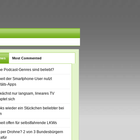
News
Most Commented
e Podcast-Genres sind beliebt?
eit der Smartphone-User nutzt
itäts-Apps
ächst nur langsam, lineares TV
ptet sich
ks wieder ein Stückchen beliebter bei
n
eit offen für selbstfahrende LKWs
 per Drohne? 2 von 3 Bundesbürgern
dafür