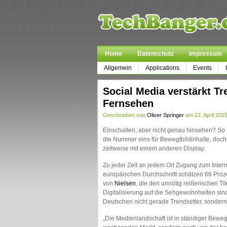
Home
Datenschutz
Impressum
Allgemein
Applications
Events
Social Media verstärkt T
Fernsehen
Geschrieben von
Oliver Springer
am 22. April 2015
Einschalten, aber nicht genau hinsehen? So 
die Nummer eins für Bewegtbildinhalte, doch 
zeitweise mit einem anderen Display.
Zu jeder Zeit an jedem Ort Zugang zum Intern
europäischen Durchschnitt schätzen 66 Proze
von
Nielsen
, die den unnötig reißerischen T
Digitalisierung auf die Sehgewohnheiten sin
Deutschen nicht gerade Trendsetter, sondern
„Die Medienlandschaft ist in ständiger Beweg