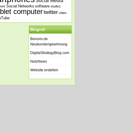
Social Media
Social Networks
software
work
studivz
ablet computer
twitter
video
uTube
Blogroll
Bonuris.de
Neukundengewinnung
DigitalStrategyBlog.com
NetzNews
Website erstellen