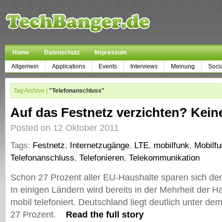
Home
Datenschutz
Impressum
Allgemein
Applications
Events
Interviews
Meinung
Soci
Tag Archive |
"Telefonanschluss"
Auf das Festnetz verzichten? Keine
Posted on 12 Oktober 2011
Tags:
Festnetz
,
Internetzugänge
,
LTE
,
mobilfunk
,
Mobilf
Telefonanschluss
,
Telefonieren
,
Telekommunikation
Schon 27 Prozent aller EU-Haushalte sparen sich de
In einigen Ländern wird bereits in der Mehrheit der H
mobil telefoniert. Deutschland liegt deutlich unter d
27 Prozent.
Read the full story