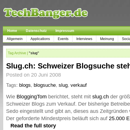
Home
Datenschutz
Impressum
Allgemein
Applications
Events
Interviews
Meinung
Soci
Tag Archive |
"slug"
Slug.ch: Schweizer Blogsuche ste
Posted on 20 Juni 2008
Tags:
blogs
,
blogsuche
,
slug
,
verkauf
Wie
BloggingTom
berichtet, steht mit
slug.ch
der größ
Schweizer Blogs zum Verkauf. Der bisherige Betreiber
Sedo eingestellt und gibt an, dieses aus Zeitgründen 
Der geforderte Mindestpreis beläuft sich auf
25.000 E
Read the full story