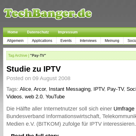
Home
Datenschutz
Impressum
Allgemein
Applications
Events
Interviews
Meinung
Soci
Tag Archive |
"Pay-TV"
Studie zu IPTV
Posted on 09 August 2008
Tags:
Alice
,
Arcor
,
Instant Messaging
,
IPTV
,
Pay-TV
,
Soc
Videos
,
web 2.0
,
YouTube
Die Hälfte aller Internetnutzer soll sich einer
Umfrage
Bundesverband Informationswirtschaft, Telekommuni
Medien e.V. (BITKOM) zufolge für IPTV interessieren.