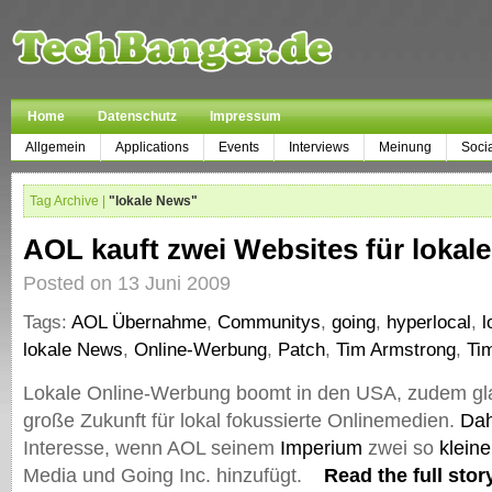
Home
Datenschutz
Impressum
Allgemein
Applications
Events
Interviews
Meinung
Soci
Tag Archive |
"lokale News"
AOL kauft zwei Websites für lokale
Posted on 13 Juni 2009
Tags:
AOL Übernahme
,
Communitys
,
going
,
hyperlocal
,
l
lokale News
,
Online-Werbung
,
Patch
,
Tim Armstrong
,
Ti
Lokale Online-Werbung boomt in den USA, zudem gla
große Zukunft für lokal fokussierte Onlinemedien.
Da
Interesse, wenn AOL seinem
Imperium
zwei so
klein
Media und Going Inc. hinzufügt.
Read the full stor