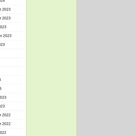
024
r 2023
r 2023
2023
r 2023
023
3
3
3
2023
023
r 2022
r 2022
2022