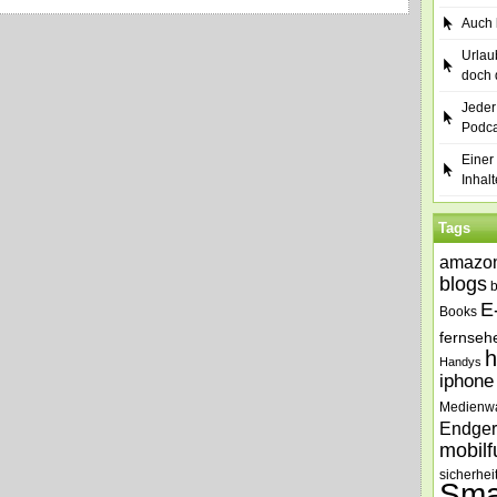
Auch b
Urlau
doch 
Jeder
Podca
Einer 
Inhalt
Tags
amazo
blogs
E
Books
fernseh
h
Handys
iphone
Medienw
Endger
mobilf
sicherhei
Sma