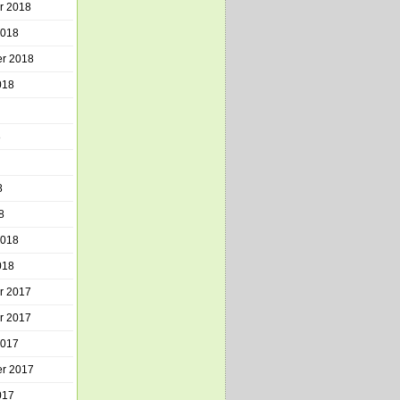
r 2018
2018
r 2018
018
8
8
8
2018
018
r 2017
r 2017
2017
r 2017
017