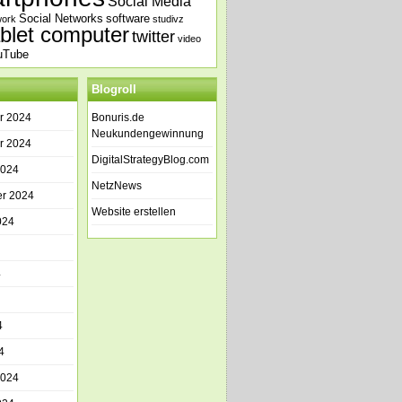
Social Media
Social Networks
software
work
studivz
ablet computer
twitter
video
uTube
Blogroll
r 2024
Bonuris.de
Neukundengewinnung
r 2024
DigitalStrategyBlog.com
2024
NetzNews
r 2024
Website erstellen
024
4
4
4
2024