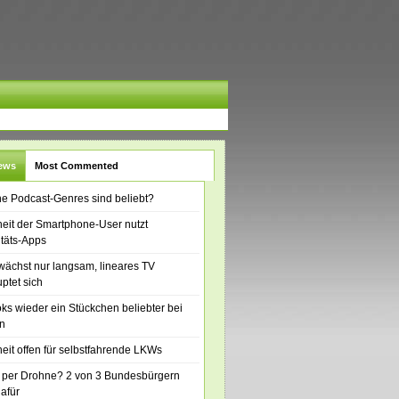
News
Most Commented
e Podcast-Genres sind beliebt?
eit der Smartphone-User nutzt
itäts-Apps
ächst nur langsam, lineares TV
ptet sich
ks wieder ein Stückchen beliebter bei
n
eit offen für selbstfahrende LKWs
 per Drohne? 2 von 3 Bundesbürgern
dafür