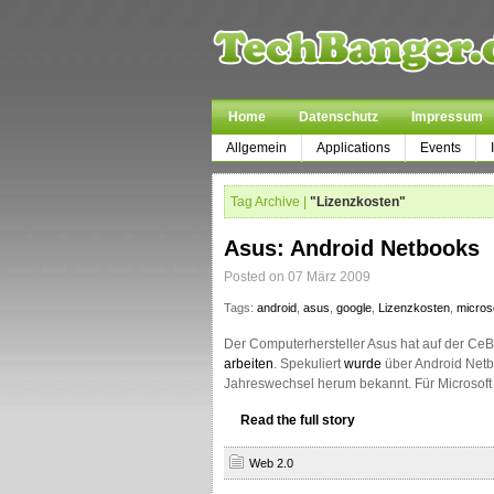
Home
Datenschutz
Impressum
Allgemein
Applications
Events
Tag Archive |
"Lizenzkosten"
Asus: Android Netbooks
Posted on 07 März 2009
Tags:
android
,
asus
,
google
,
Lizenzkosten
,
micros
Der Computerhersteller Asus hat auf der CeB
arbeiten
. Spekuliert
wurde
über Android Netb
Jahreswechsel herum bekannt. Für Microsoft 
Read the full story
Web 2.0