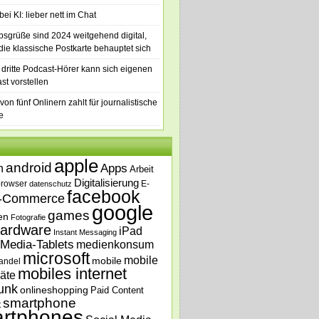
ei KI: lieber nett im Chat
bsgrüße sind 2024 weitgehend digital,
die klassische Postkarte behauptet sich
 dritte Podcast-Hörer kann sich eigenen
st vorstellen
von fünf Onlinern zahlt für journalistische
e
apple
android
n
Apps
Arbeit
Digitalisierung
browser
E-
datenschutz
facebook
-Commerce
google
games
en
Fotografie
ardware
iPad
Instant Messaging
Media-Tablets
medienkonsum
microsoft
mobile
mobile
andel
mobiles internet
äte
unk
onlineshopping
Paid Content
smartphone
t
rtphones