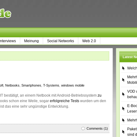
Interviews
Meinung
Social Networks
Web 2.0
Latest 
Welch
Mehrh
Mobil
oft
,
Netbooks
,
Smartphones
,
T-Systems
,
windows mobile
VOD w
IT bestätigt, an einem Netbook mit Android-Betriebssystem
zu
behau
ooks schon eine Weile, sogar
erfolgreiche Tests
wurden um den
E-Boo
ist das eine sehr ungünstige Entwicklung.
Leser
Mehrh
Comments (1)
Paket
sind 