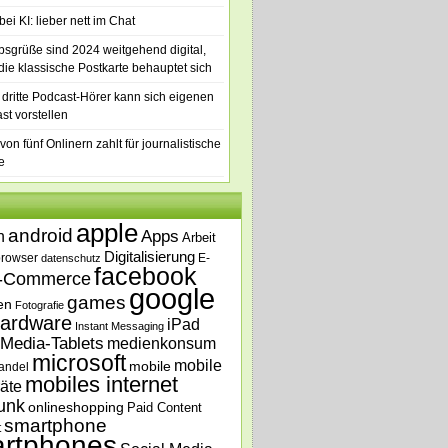
ei KI: lieber nett im Chat
bsgrüße sind 2024 weitgehend digital,
die klassische Postkarte behauptet sich
 dritte Podcast-Hörer kann sich eigenen
st vorstellen
von fünf Onlinern zahlt für journalistische
e
apple
android
n
Apps
Arbeit
Digitalisierung
browser
E-
datenschutz
facebook
-Commerce
google
games
en
Fotografie
ardware
iPad
Instant Messaging
Media-Tablets
medienkonsum
microsoft
mobile
mobile
andel
mobiles internet
äte
unk
onlineshopping
Paid Content
smartphone
t
rtphones