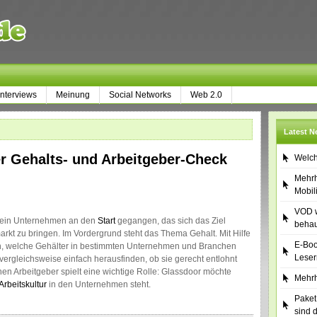
Interviews
Meinung
Social Networks
Web 2.0
Latest 
r Gehalts- und Arbeitgeber-Check
Welch
Mehrh
Mobil
VOD w
t ein Unternehmen an den
Start
gegangen, das sich das Ziel
behau
arkt zu bringen. Im Vordergrund steht das Thema Gehalt. Mit Hilfe
E-Boo
gen, welche Gehälter in bestimmten Unternehmen und Branchen
Leser
ergleichsweise einfach herausfinden, ob sie gerecht entlohnt
en Arbeitgeber spielt eine wichtige Rolle: Glassdoor möchte
Mehrh
Arbeitskultur
in den Unternehmen steht.
Paket
sind 