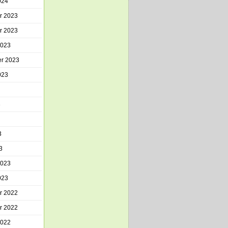
024
r 2023
r 2023
2023
r 2023
023
3
3
3
2023
023
r 2022
r 2022
2022