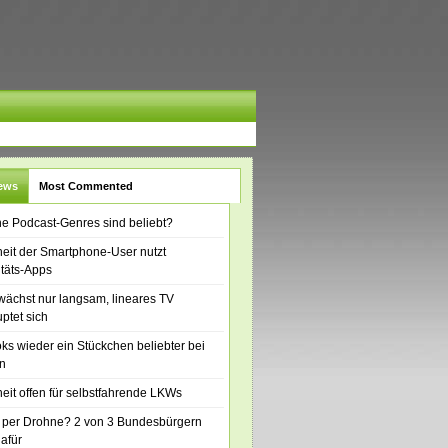
News
Most Commented
e Podcast-Genres sind beliebt?
eit der Smartphone-User nutzt
itäts-Apps
ächst nur langsam, lineares TV
ptet sich
ks wieder ein Stückchen beliebter bei
n
eit offen für selbstfahrende LKWs
 per Drohne? 2 von 3 Bundesbürgern
dafür