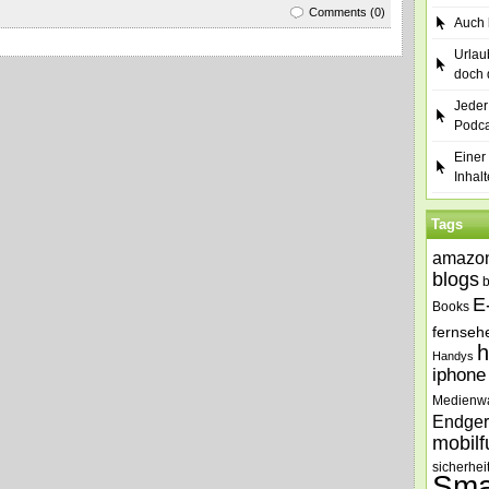
Comments (0)
Auch b
Urlau
doch 
Jeder
Podca
Einer 
Inhalt
Tags
amazo
blogs
E
Books
fernseh
h
Handys
iphone
Medienw
Endger
mobilf
sicherhei
Sma