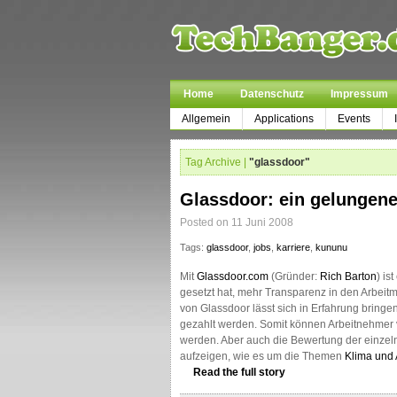
Home
Datenschutz
Impressum
Allgemein
Applications
Events
Tag Archive |
"glassdoor"
Glassdoor: ein gelungene
Posted on 11 Juni 2008
Tags:
glassdoor
,
jobs
,
karriere
,
kununu
Mit
Glassdoor.com
(Gründer:
Rich Barton
) is
gesetzt hat, mehr Transparenz in den Arbeitm
von Glassdoor lässt sich in Erfahrung brin
gezahlt werden. Somit können Arbeitnehmer v
werden. Aber auch die Bewertung der einzeln
aufzeigen, wie es um die Themen
Klima und 
Read the full story