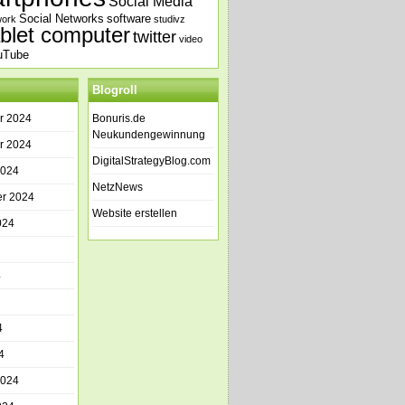
Social Media
Social Networks
software
work
studivz
ablet computer
twitter
video
uTube
Blogroll
r 2024
Bonuris.de
Neukundengewinnung
r 2024
DigitalStrategyBlog.com
2024
NetzNews
r 2024
Website erstellen
024
4
4
4
2024