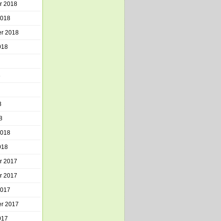
r 2018
2018
r 2018
018
8
8
8
2018
018
r 2017
r 2017
2017
r 2017
017