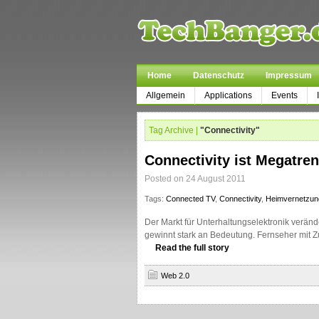
Home
Datenschutz
Impressum
Allgemein
Applications
Events
Tag Archive |
"Connectivity"
Connectivity ist Megatren
Posted on 24 August 2011
Tags:
Connected TV
,
Connectivity
,
Heimvernetzun
Der Markt für Unterhaltungselektronik veränd
gewinnt stark an Bedeutung. Fernseher mit 
Read the full story
Web 2.0