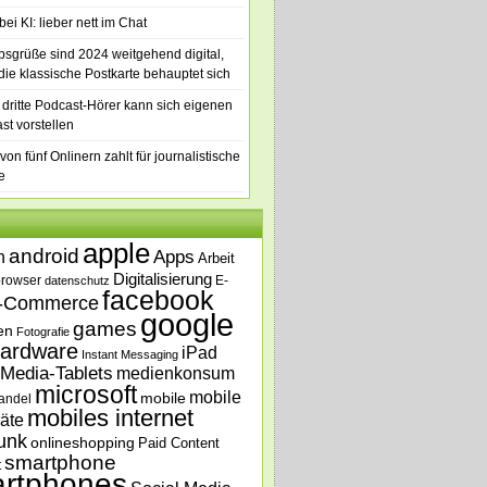
ei KI: lieber nett im Chat
bsgrüße sind 2024 weitgehend digital,
die klassische Postkarte behauptet sich
 dritte Podcast-Hörer kann sich eigenen
st vorstellen
von fünf Onlinern zahlt für journalistische
e
apple
android
n
Apps
Arbeit
Digitalisierung
browser
E-
datenschutz
facebook
-Commerce
google
games
en
Fotografie
ardware
iPad
Instant Messaging
Media-Tablets
medienkonsum
microsoft
mobile
mobile
andel
mobiles internet
äte
unk
onlineshopping
Paid Content
smartphone
t
rtphones