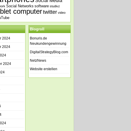
Social Media
Social Networks
software
work
studivz
ablet computer
twitter
video
uTube
Blogroll
r 2024
Bonuris.de
Neukundengewinnung
r 2024
DigitalStrategyBlog.com
2024
NetzNews
r 2024
Website erstellen
024
4
4
4
2024