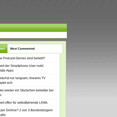
News
Most Commented
e Podcast-Genres sind beliebt?
eit der Smartphone-User nutzt
itäts-Apps
ächst nur langsam, lineares TV
ptet sich
ks wieder ein Stückchen beliebter bei
n
eit offen für selbstfahrende LKWs
 per Drohne? 2 von 3 Bundesbürgern
dafür