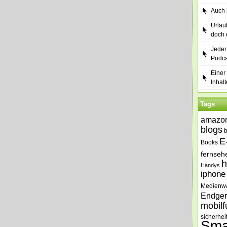
Auch b
Urlau
doch 
Jeder
Podca
Einer 
Inhalt
Tags
amazo
blogs
E
Books
fernseh
h
Handys
iphone
Medienw
Endger
mobilf
sicherhei
Sma