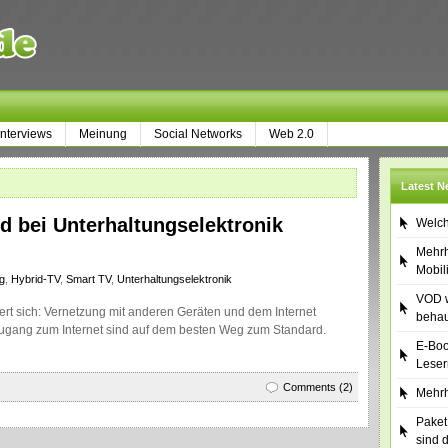
Interviews
Meinung
Social Networks
Web 2.0
Latest 
d bei Unterhaltungselektronik
Welch
Mehrh
Mobil
g
,
Hybrid-TV
,
Smart TV
,
Unterhaltungselektronik
VOD w
ert sich: Vernetzung mit anderen Geräten und dem Internet
behau
Zugang zum Internet sind auf dem besten Weg zum Standard.
E-Boo
Leser
Comments (2)
Mehrh
Paket
sind 