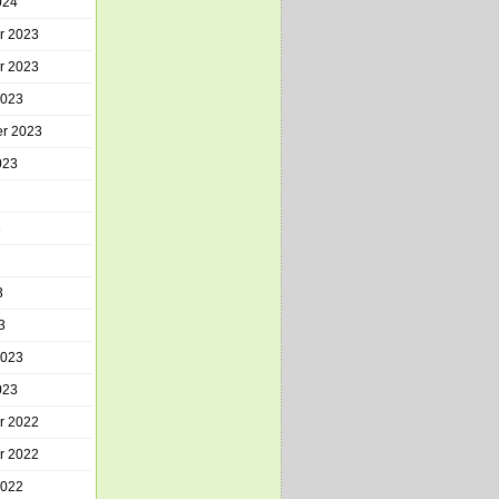
024
r 2023
r 2023
2023
r 2023
023
3
3
3
2023
023
r 2022
r 2022
2022