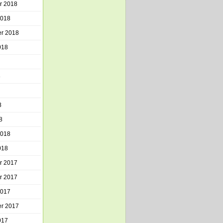
r 2018
2018
r 2018
018
8
8
8
2018
018
r 2017
r 2017
2017
r 2017
017