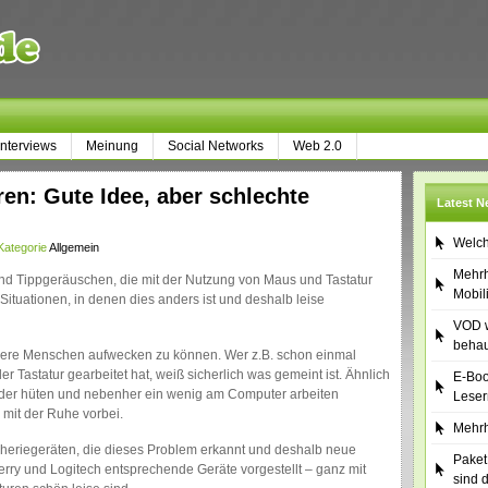
Interviews
Meinung
Social Networks
Web 2.0
en: Gute Idee, aber schlechte
Latest 
Welch
Kategorie
Allgemein
Mehrh
und Tippgeräuschen, die mit der Nutzung von Maus und Tastatur
Mobil
tuationen, in denen dies anders ist und deshalb leise
VOD w
behau
andere Menschen aufwecken zu können. Wer z.B. schon einmal
 Tastatur gearbeitet hat, weiß sicherlich was gemeint ist. Ähnlich
E-Boo
inder hüten und nebenher ein wenig am Computer arbeiten
Leser
s mit der Ruhe vorbei.
Mehrh
ipheriegeräten, die dieses Problem erkannt und deshalb neue
Paket
erry und Logitech entsprechende Geräte vorgestellt – ganz mit
sind 