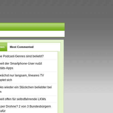
News
Most Commented
e Podcast-Genres sind beliebt?
eit der Smartphone-User nutzt
itäts-Apps
ächst nur langsam, lineares TV
ptet sich
ks wieder ein Stückchen beliebter bei
n
eit offen für selbstfahrende LKWs
 per Drohne? 2 von 3 Bundesbürgern
dafür