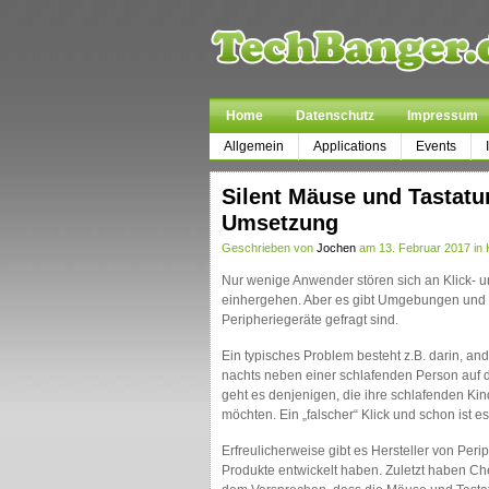
Home
Datenschutz
Impressum
Allgemein
Applications
Events
Silent Mäuse und Tastatur
Umsetzung
Geschrieben von
Jochen
am 13. Februar 2017 in 
Nur wenige Anwender stören sich an Klick- 
einhergehen. Aber es gibt Umgebungen und Si
Peripheriegeräte gefragt sind.
Ein typisches Problem besteht z.B. darin, 
nachts neben einer schlafenden Person auf der
geht es denjenigen, die ihre schlafenden K
möchten. Ein „falscher“ Klick und schon ist e
Erfreulicherweise gibt es Hersteller von Per
Produkte entwickelt haben. Zuletzt haben Ch