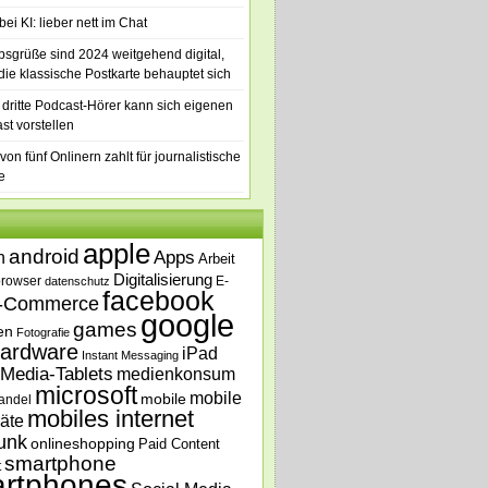
ei KI: lieber nett im Chat
bsgrüße sind 2024 weitgehend digital,
die klassische Postkarte behauptet sich
 dritte Podcast-Hörer kann sich eigenen
st vorstellen
von fünf Onlinern zahlt für journalistische
e
apple
android
n
Apps
Arbeit
Digitalisierung
browser
E-
datenschutz
facebook
-Commerce
google
games
en
Fotografie
ardware
iPad
Instant Messaging
Media-Tablets
medienkonsum
microsoft
mobile
mobile
andel
mobiles internet
äte
unk
onlineshopping
Paid Content
smartphone
t
rtphones