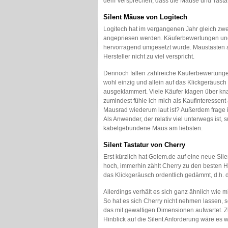
dem Versprechen, dass die Mäuse und Tastat
Silent Mäuse von Logitech
Logitech hat im vergangenen Jahr gleich zwe
angepriesen werden. Käuferbewertungen und 
hervorragend umgesetzt wurde. Maustasten a
Hersteller nicht zu viel verspricht.
Dennoch fallen zahlreiche Käuferbewertungen
wohl einzig und allein auf das Klickgeräusch
ausgeklammert. Viele Käufer klagen über kn
zumindest fühle ich mich als Kaufinteressen
Mausrad wiederum laut ist? Außerdem frage i
Als Anwender, der relativ viel unterwegs ist,
kabelgebundene Maus am liebsten.
Silent Tastatur von Cherry
Erst kürzlich hat Golem.de auf eine neue Sile
hoch, immerhin zählt Cherry zu den besten H
das Klickgeräusch ordentlich gedämmt, d.h. die
Allerdings verhält es sich ganz ähnlich wie 
So hat es sich Cherry nicht nehmen lassen, s
das mit gewaltigen Dimensionen aufwartet. 
Hinblick auf die Silent Anforderung wäre es