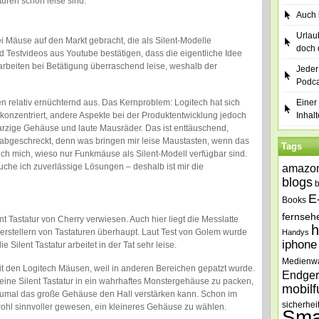
uren schön leise sind.
Auch b
Urlau
i Mäuse auf den Markt gebracht, die als Silent-Modelle
doch 
Testvideos aus Youtube bestätigen, dass die eigentliche Idee
rbeiten bei Betätigung überraschend leise, weshalb der
Jeder
Podca
 relativ ernüchternd aus. Das Kernproblem: Logitech hat sich
Einer 
 konzentriert, andere Aspekte bei der Produktentwicklung jedoch
Inhalt
arzige Gehäuse und laute Mausräder. Das ist enttäuschend,
t abgeschreckt, denn was bringen mir leise Maustasten, wenn das
Tags
ch mich, wieso nur Funkmäuse als Silent-Modell verfügbar sind.
 suche ich zuverlässige Lösungen – deshalb ist mir die
amazo
blogs
E
Books
fernseh
nt Tastatur von Cherry verwiesen. Auch hier liegt die Messlatte
h
erstellern von Tastaturen überhaupt. Laut Test von Golem wurde
Handys
iphone
 Silent Tastatur arbeitet in der Tat sehr leise.
Medienw
mit den Logitech Mäusen, weil in anderen Bereichen gepatzt wurde.
Endger
eine Silent Tastatur in ein wahrhaftes Monstergehäuse zu packen,
mobilf
Zumal das große Gehäuse den Hall verstärken kann. Schon im
sicherhei
 wohl sinnvoller gewesen, ein kleineres Gehäuse zu wählen.
Sma