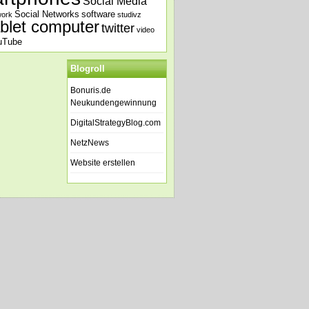
Social Media
Social Networks
software
work
studivz
ablet computer
twitter
video
uTube
Blogroll
Bonuris.de
Neukundengewinnung
DigitalStrategyBlog.com
NetzNews
Website erstellen