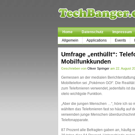
Home
Datenschutz
Impressum
Allgemein
Applications
Events
Umfrage „enthüllt“: Telef
Mobilfunkkunden
Geschrieben von
Oliver Springer
am 22. August 20
Gemessen an der medialen Berichterstattung 
Mobiltelefon sei „Pokémon GO!“. Die Realität
zum Telefonieren verwendet, jedenfalls ist d
otelo wichtigste Funktion.
„Aber die jungen Menschen …“, höre ich so m
wählten das Telefonieren fast so häufig auf d
verwenden junge Menschen überdurchschnittli
Telefonapparate.
87 Prozent alle Befragten gaben an, häufig m