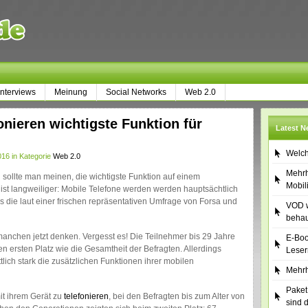
Interviews
Meinung
Social Networks
Web 2.0
onieren wichtigste Funktion für
Latest 
Welch
16 in Kategorie
Web 2.0
Mehrh
sollte man meinen, die wichtigste Funktion auf einem
Mobil
 ist langweiliger: Mobile Telefone werden werden hauptsächtlich
as die laut einer frischen repräsentativen Umfrage von Forsa und
VOD w
behau
anchen jetzt denken. Vergesst es! Die Teilnehmer bis 29 Jahre
E-Boo
en ersten Platz wie die Gesamtheit der Befragten. Allerdings
Leser
ch stark die zusätzlichen Funktionen ihrer mobilen
Mehrh
Paket
it ihrem Gerät zu
telefonieren
, bei den Befragten bis zum Alter von
sind 