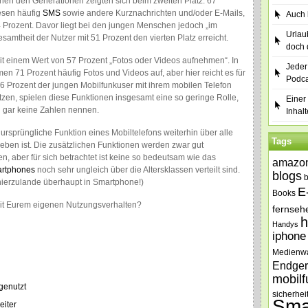
chen den Generationen zeigten sich beim zweiten Platz: 67
lesen häufig
SMS
sowie andere Kurznachrichten und/oder E-Mails,
Auch b
 Prozent. Davor liegt bei den jungen Menschen jedoch „im
Urlau
esamtheit der Nutzer mit 51 Prozent den vierten Platz erreicht.
doch 
it einem Wert von 57 Prozent „Fotos oder Videos aufnehmen“. In
Jeder
n 71 Prozent häufig Fotos und Videos auf, aber hier reicht es für
Podca
66 Prozent der jungen Mobilfunkuser mit ihrem mobilen Telefon
zen, spielen diese Funktionen insgesamt eine so geringe Rolle,
Einer 
u gar keine Zahlen nennen.
Inhalt
e ursprüngliche Funktion eines Mobiltelefons weiterhin über alle
Tags
ieben ist. Die zusätzlichen Funktionen werden zwar gut
 aber für sich betrachtet ist keine so bedeutsam wie das
amazo
rtphones
noch sehr ungleich über die Altersklassen verteilt sind.
blogs
hierzulande überhaupt in Smartphone!)
E
Books
mit Eurem eigenen Nutzungsverhalten?
fernseh
h
Handys
iphone
Medienw
Endger
mobilf
genutzt
sicherhei
Sma
eiter