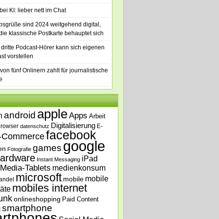
ei KI: lieber nett im Chat
bsgrüße sind 2024 weitgehend digital,
die klassische Postkarte behauptet sich
 dritte Podcast-Hörer kann sich eigenen
st vorstellen
von fünf Onlinern zahlt für journalistische
e
apple
android
n
Apps
Arbeit
Digitalisierung
browser
E-
datenschutz
facebook
-Commerce
google
games
en
Fotografie
ardware
iPad
Instant Messaging
Media-Tablets
medienkonsum
microsoft
mobile
mobile
andel
mobiles internet
äte
unk
onlineshopping
Paid Content
smartphone
t
rtphones