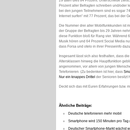
29 taten dies 84 Prozent. Unterschiede zwis
Prozent aller Befragten schreiben und/oder 
bei den jungen Teilnehmern sind es sogar 74
Internet surfen“ mit 77 Prozent, das bei der G
Die Nummer drei aller Mobilfunkkunden ist m
der Gruppe der Befragten bis 29 Jahren nehme
diese Funktion bloß für Rang vier. Während 
Musik hören und 64 Prozent Social Media nut
dass Forsa und otelo in ihrer Presseinfo daz
Insgesamt lässt sich also festhalten, dass di
Altersklassen hinweg die Hauptfunktion gebl
angenommen, vor allem von jungen Menschen,
Telefonieren. (Zu bedenken ist hier, dass
Sma
Nur ein knappes Drittel
der Senioren besitzt 
Deckt sich das mit Euren Erfahrungen bzw. 
Ähnliche Beiträge:
Deutsche telefonieren mehr mobil
Smartphone wird 150 Minuten pro Tag 
Deutscher Smartphone-Markt wächst w