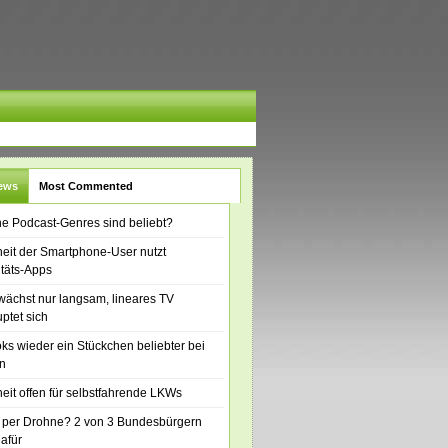
News
Most Commented
e Podcast-Genres sind beliebt?
eit der Smartphone-User nutzt
itäts-Apps
ächst nur langsam, lineares TV
ptet sich
ks wieder ein Stückchen beliebter bei
n
eit offen für selbstfahrende LKWs
 per Drohne? 2 von 3 Bundesbürgern
dafür