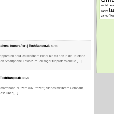
social net
t
Tablet
Yo
yahoo
tphone fotografiert | TechBanger.de
says:
apparaten deutlich schönere Bilder als mit den in die Telefone
n Smartphone-Fotos zum Teil sogar für professionelle […]
 TechBanger.de
says:
martphone-Nutzern (66 Prozent) Videos mit ihrem Gerät auf,
iese über […]