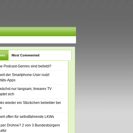
News
Most Commented
e Podcast-Genres sind beliebt?
eit der Smartphone-User nutzt
itäts-Apps
ächst nur langsam, lineares TV
ptet sich
ks wieder ein Stückchen beliebter bei
n
eit offen für selbstfahrende LKWs
 per Drohne? 2 von 3 Bundesbürgern
dafür