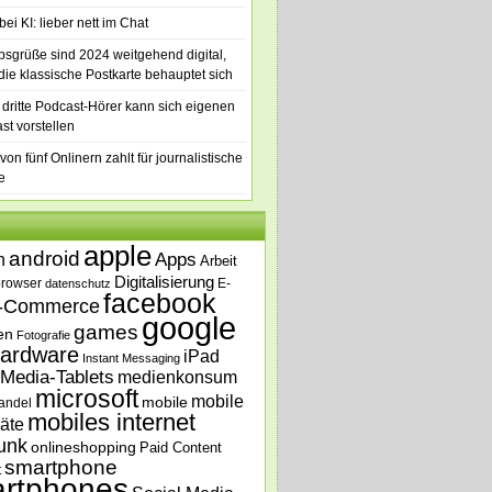
ei KI: lieber nett im Chat
bsgrüße sind 2024 weitgehend digital,
die klassische Postkarte behauptet sich
 dritte Podcast-Hörer kann sich eigenen
st vorstellen
von fünf Onlinern zahlt für journalistische
e
apple
android
n
Apps
Arbeit
Digitalisierung
browser
E-
datenschutz
facebook
-Commerce
google
games
en
Fotografie
ardware
iPad
Instant Messaging
Media-Tablets
medienkonsum
microsoft
mobile
mobile
andel
mobiles internet
äte
unk
onlineshopping
Paid Content
smartphone
t
rtphones