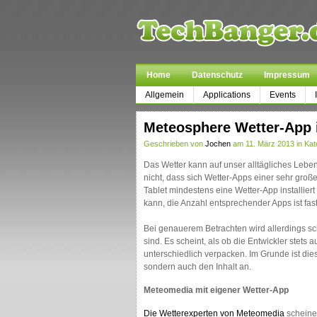
Home
Datenschutz
Impressum
Allgemein
Applications
Events
Meteosphere Wetter-App 
Geschrieben von
Jochen
am 11. März 2013 in Kat
Das Wetter kann auf unser alltägliches Lebe
nicht, dass sich Wetter-Apps einer sehr groß
Tablet mindestens eine Wetter-App installiert
kann, die Anzahl entsprechender Apps ist fast
Bei genauerem Betrachten wird allerdings sch
sind. Es scheint, als ob die Entwickler stets 
unterschiedlich verpacken. Im Grunde ist die
sondern auch den Inhalt an.
Meteomedia mit eigener Wetter-App
Die Wetterexperten von Meteomedia
scheine