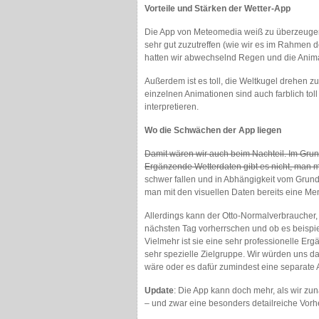
Vorteile und Stärken der Wetter-App
Die App von Meteomedia weiß zu überzeugen,
sehr gut zuzutreffen (wie wir es im Rahmen de
hatten wir abwechselnd Regen und die Animat
Außerdem ist es toll, die Weltkugel drehen zu
einzelnen Animationen sind auch farblich tol
interpretieren.
Wo die Schwächen der App liegen
Damit wären wir auch beim Nachteil. Im Grund
Ergänzende Wetterdaten gibt es nicht, man mu
schwer fallen und in Abhängigkeit vom Grun
man mit den visuellen Daten bereits eine M
Allerdings kann der Otto-Normalverbraucher
nächsten Tag vorherrschen und ob es beispiel
Vielmehr ist sie eine sehr professionelle Er
sehr spezielle Zielgruppe. Wir würden uns da
wäre oder es dafür zumindest eine separate
Update
: Die App kann doch mehr, als wir zu
– und zwar eine besonders detailreiche Vorh