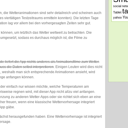
social net
t
Tablet
 die Wetteranimationen sind sehr detailreich und scheinen auch
Yo
yahoo
s viertätigen Testzeitraums ermitteln konnten). Die letzten Tage
ion lag vor allem bei den vorhergesagten Zeiten sehr gut.
 können, um letztlich das Wetter weltweit zu betrachten. Die
l umgesetzt, sodass es durchaus möglich ist, die Filme zu
e liefert die App nichts anderes als Animationsfilme zum Wetter.
ss die Daten selbst interpretieren
. Einigen Leuten wird dies nicht
d, weshalb man sich entsprechende Animationen ansieht, wird
enge anfangen können.
, der einfach nur wissen möchte, welche Temperaturen am
sweise regnen wird, mit dieser App nicht allzu viel anfangen.
gänzung zu anderen Wetter-Apps oder sie richtet sich eben an eine
her freuen, wenn eine klassische Wettervorhersage integriert
 App gäbe.
nächst herausgefunden haben. Eine Wettervorhersage ist integriert
ersage.