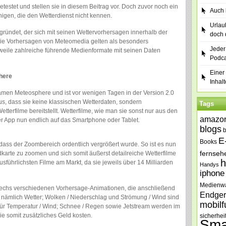
testet und stellen sie in diesem Beitrag vor. Doch zuvor noch ein
Auch b
nigen, die den Wetterdienst nicht kennen.
Urlau
ndet, der sich mit seinen Wettervorhersagen innerhalb der
doch 
ie Vorhersagen von Meteomedia gelten als besonders
Jeder
erweile zahlreiche führende Medienformate mit seinen Daten
Podca
Einer 
here
Inhalt
men Meteosphere und ist vor wenigen Tagen in der Version 2.0
us, dass sie keine klassischen Wetterdaten, sondern
Tags
etterfilme bereitstellt. Wetterfilme, wie man sie sonst nur aus den
amazo
r App nun endlich auf das Smartphone oder Tablet.
blogs
E
Books
dass der Zoombereich ordentlich vergrößert wurde. So ist es nun
fernseh
karte zu zoomen und sich somit äußerst detailreiche Wetterfilme
h
führlichsten Filme am Markt, da sie jeweils über 14 Milliarden
Handys
iphone
Medienw
 sechs verschiedenen Vorhersage-Animationen, die anschließend
Endger
, nämlich Wetter; Wolken / Niederschlag und Strömung / Wind sind
mobilf
ür Temperatur / Wind; Schnee / Regen sowie Jetstream werden im
 somit zusätzliches Geld kosten.
sicherhei
Sma