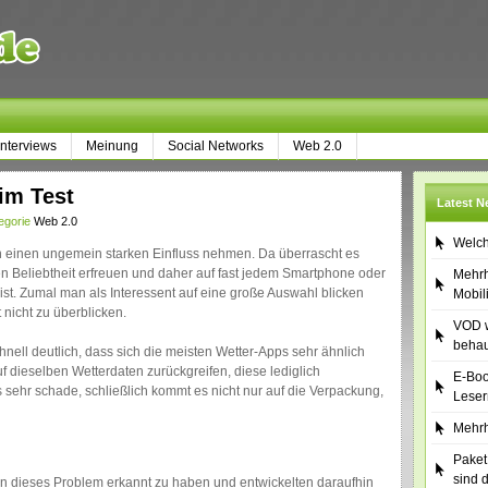
Interviews
Meinung
Social Networks
Web 2.0
im Test
Latest 
egorie
Web 2.0
Welch
n einen ungemein starken Einfluss nehmen. Da überrascht es
en Beliebtheit erfreuen und daher auf fast jedem Smartphone oder
Mehrh
 ist. Zumal man als Interessent auf eine große Auswahl blicken
Mobil
 nicht zu überblicken.
VOD w
behau
nell deutlich, dass sich die meisten Wetter-Apps sehr ähnlich
auf dieselben Wetterdaten zurückgreifen, diese lediglich
E-Boo
s sehr schade, schließlich kommt es nicht nur auf die Verpackung,
Leser
Mehrh
Paket
sind 
n dieses Problem erkannt zu haben und entwickelten daraufhin