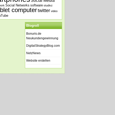
Social Media
Social Networks
software
work
studivz
ablet computer
twitter
video
uTube
Blogroll
Bonuris.de
Neukundengewinnung
DigitalStrategyBlog.com
NetzNews
Website erstellen