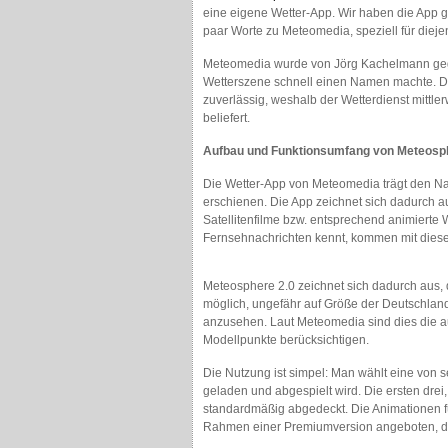
eine eigene Wetter-App. Wir haben die App ge
paar Worte zu Meteomedia, speziell für dieje
Meteomedia wurde von Jörg Kachelmann gegrü
Wetterszene schnell einen Namen machte. D
zuverlässig, weshalb der Wetterdienst mittl
beliefert.
Aufbau und Funktionsumfang von Meteosp
Die Wetter-App von Meteomedia trägt den Na
erschienen. Die App zeichnet sich dadurch a
Satellitenfilme bzw. entsprechend animierte W
Fernsehnachrichten kennt, kommen mit diese
Meteosphere 2.0 zeichnet sich dadurch aus, 
möglich, ungefähr auf Größe der Deutschland
anzusehen. Laut Meteomedia sind dies die aus
Modellpunkte berücksichtigen.
Die Nutzung ist simpel: Man wählt eine von
geladen und abgespielt wird. Die ersten drei
standardmäßig abgedeckt. Die Animationen f
Rahmen einer Premiumversion angeboten, die