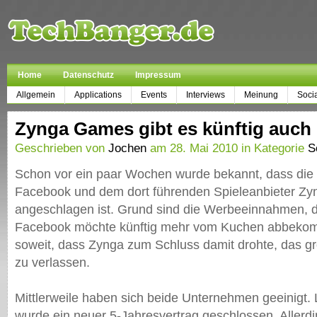
Home
Datenschutz
Impressum
Allgemein
Applications
Events
Interviews
Meinung
Soci
Zynga Games gibt es künftig auch
Geschrieben von
Jochen
am 28. Mai 2010 in Kategorie
S
Schon vor ein paar Wochen wurde bekannt, dass di
Facebook und dem dort führenden Spieleanbieter Zyn
angeschlagen ist. Grund sind die Werbeeinnahmen, di
Facebook möchte künftig mehr vom Kuchen abbekomm
soweit, dass Zynga zum Schluss damit drohte, das g
zu verlassen.
Mittlerweile haben sich beide Unternehmen geeinigt. 
wurde ein neuer 5-Jahresvertrag geschlossen. Allerdi