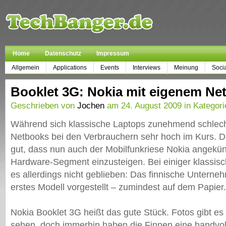
Home
Datenschutz
Impressum
Allgemein
Applications
Events
Interviews
Meinung
Soci
Booklet 3G: Nokia mit eigenem Ne
Geschrieben von
Jochen
am 24. August 2009 in Kategor
Während sich klassische Laptops zunehmend schlech
Netbooks bei den Verbrauchern sehr hoch im Kurs. Da
gut, dass nun auch der Mobilfunkriese Nokia angekünd
Hardware-Segment einzusteigen. Bei einiger klassis
es allerdings nicht geblieben: Das finnische Unterne
erstes Modell vorgestellt – zumindest auf dem Papier.
Nokia Booklet 3G heißt das gute Stück. Fotos gibt es
sehen, doch immerhin haben die Finnen eine handvo