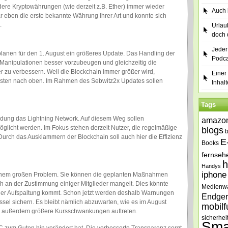
ere Kryptowährungen (wie derzeit z.B. Ether) immer wieder
Auch b
eben die erste bekannte Währung ihrer Art und konnte sich
.
Urlau
doch 
Jeder
lanen für den 1. August ein größeres Update. Das Handling der
Podca
t Manipulationen besser vorzubeugen und gleichzeitig die
r zu verbessern. Weil die Blockchain immer größer wird,
Einer 
Kosten nach oben. Im Rahmen des Sebwitz2x Updates sollen
Inhalt
Tags
ndung das Lightning Network. Auf diesem Weg sollen
amazo
glicht werden. Im Fokus stehen derzeit Nutzer, die regelmäßige
blogs
rch das Ausklammern der Blockchain soll auch hier die Effizienz
E
Books
fernseh
h
Handys
iphone
 einem großen Problem. Sie können die geplanten Maßnahmen
ch an der Zustimmung einiger Mitglieder mangelt. Dies könnte
Medienw
iner Aufspaltung kommt. Schon jetzt werden deshalb Warnungen
Endger
ssel sichern. Es bleibt nämlich abzuwarten, wie es im August
mobilf
en außerdem größere Kursschwankungen auftreten.
sicherhei
Sma