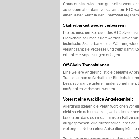
Chancen sind wiederum gut, selbst wenn and
aufpoppen aber dann verschwinden. BTC war 
einen festen Platz in der Finanzwelt ergattern
Skalierbarkeit wieder verbessern
Die technischen Betreuer des BTC Systems p
Blockchain soll modifiziert werden, um dami
technische Skalierbarkeit der Währung wiede
verlangsamt sie Prozesse und treibt damit 
erhebliche Anpassungen erfolgen.
Off-Chain Transaktionen
Eine weitere Änderung ist die geplante Anbi
Transaktionen außerhalb der Blockchain ermö
Bezahlvorgänge untereinander vornehmen. Du
maßgeblich verbessert werden.
Vorerst eine wacklige Angelegenheit
Allerdings stehen die Verantwortlichen vor
nicht so einfach umsetzen, weil es immer no
bedeuten, dass es im schlimmsten Fall zu e
ausgesprochen. Alle Nutzer sollen ihre Schlü
weitergeht. Neben einer Aufspaltung könnt