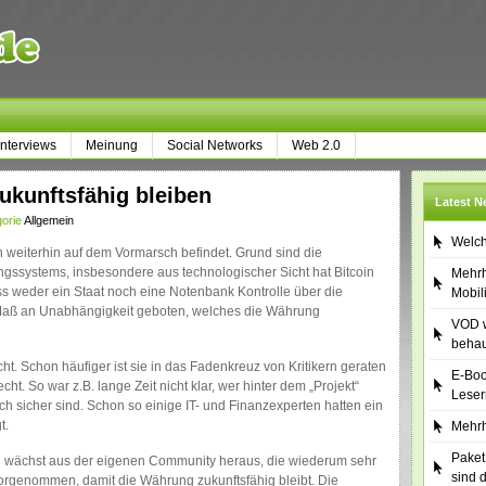
Interviews
Meinung
Social Networks
Web 2.0
zukunftsfähig bleiben
Latest 
gorie
Allgemein
Welch
ch weiterhin auf dem Vormarsch befindet. Grund sind die
systems, insbesondere aus technologischer Sicht hat Bitcoin
Mehrh
ss weder ein Staat noch eine Notenbank Kontrolle über die
Mobil
 Maß an Unabhängigkeit geboten, welches die Währung
VOD w
behau
ht. Schon häufiger ist sie in das Fadenkreuz von Kritikern geraten
E-Boo
t. So war z.B. lange Zeit nicht klar, wer hinter dem „Projekt“
Leser
ich sicher sind. Schon so einige IT- und Finanzexperten hatten ein
t.
Mehrh
Paket
TC wächst aus der eigenen Community heraus, die wiederum sehr
sind 
 vorgenommen, damit die Währung zukunftsfähig bleibt. Die