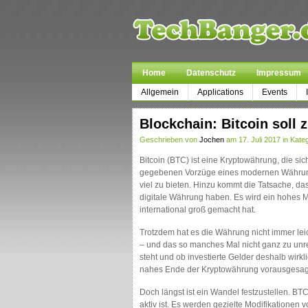
Home
Datenschutz
Impressum
Allgemein
Applications
Events
Blockchain: Bitcoin soll 
Geschrieben von
Jochen
am 17. Juli 2017 in Kate
Bitcoin (BTC) ist eine Kryptowährung, die si
gegebenen Vorzüge eines modernen Währungs
viel zu bieten. Hinzu kommt die Tatsache, da
digitale Währung haben. Es wird ein hohes
international groß gemacht hat.
Trotzdem hat es die Währung nicht immer leic
– und das so manches Mal nicht ganz zu unrech
steht und ob investierte Gelder deshalb wirkl
nahes Ende der Kryptowährung vorausgesag
Doch längst ist ein Wandel festzustellen. B
aktiv ist. Es werden gezielte Modifikationen