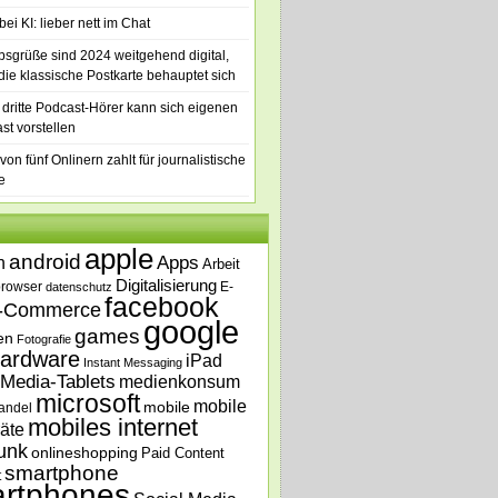
ei KI: lieber nett im Chat
bsgrüße sind 2024 weitgehend digital,
die klassische Postkarte behauptet sich
 dritte Podcast-Hörer kann sich eigenen
st vorstellen
von fünf Onlinern zahlt für journalistische
e
apple
android
n
Apps
Arbeit
Digitalisierung
browser
E-
datenschutz
facebook
-Commerce
google
games
en
Fotografie
ardware
iPad
Instant Messaging
Media-Tablets
medienkonsum
microsoft
mobile
mobile
andel
mobiles internet
äte
unk
onlineshopping
Paid Content
smartphone
t
rtphones