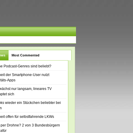
News
Most Commented
e Podcast-Genres sind beliebt?
eit der Smartphone-User nutzt
itäts-Apps
ächst nur langsam, lineares TV
ptet sich
ks wieder ein Stückchen beliebter bei
n
eit offen für selbstfahrende LKWs
 per Drohne? 2 von 3 Bundesbürgern
dafür