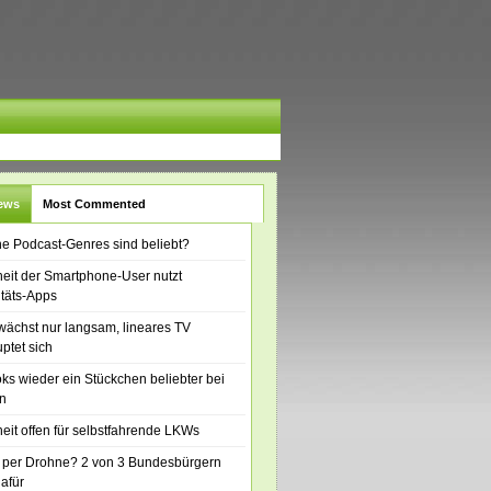
News
Most Commented
e Podcast-Genres sind beliebt?
eit der Smartphone-User nutzt
itäts-Apps
ächst nur langsam, lineares TV
ptet sich
ks wieder ein Stückchen beliebter bei
n
eit offen für selbstfahrende LKWs
 per Drohne? 2 von 3 Bundesbürgern
dafür