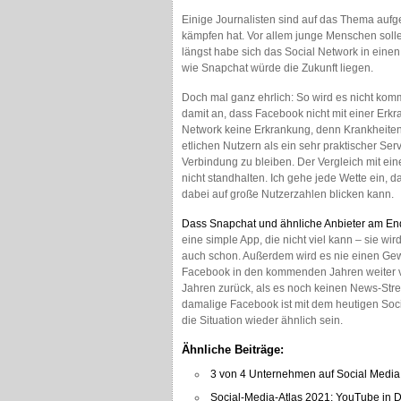
Einige Journalisten sind auf das Thema auf
kämpfen hat. Vor allem junge Menschen soll
längst habe sich das Social Network in eine
wie Snapchat würde die Zukunft liegen.
Doch mal ganz ehrlich: So wird es nicht komm
damit an, dass Facebook nicht mit einer Erk
Network keine Erkrankung, denn Krankheite
etlichen Nutzern als ein sehr praktischer Ser
Verbindung zu bleiben. Der Vergleich mit ei
nicht standhalten. Ich gehe jede Wette ein, 
dabei auf große Nutzerzahlen blicken kann.
Dass Snapchat und ähnliche Anbieter am E
eine simple App, die nicht viel kann – sie wi
auch schon. Außerdem wird es nie einen Gewin
Facebook in den kommenden Jahren weiter ve
Jahren zurück, als es noch keinen News-Str
damalige Facebook ist mit dem heutigen Soc
die Situation wieder ähnlich sein.
Ähnliche Beiträge:
3 von 4 Unternehmen auf Social Media
Social-Media-Atlas 2021: YouTube in 