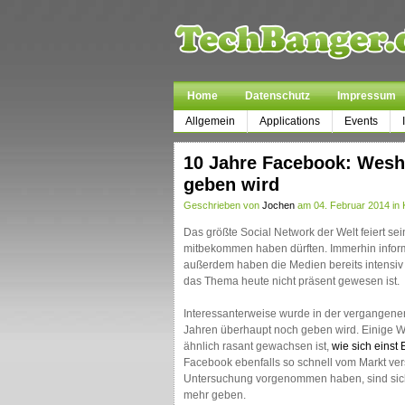
Home
Datenschutz
Impressum
Allgemein
Applications
Events
10 Jahre Facebook: Wesha
geben wird
Geschrieben von
Jochen
am 04. Februar 2014 in 
Das größte Social Network der Welt feiert se
mitbekommen haben dürften. Immerhin inform
außerdem haben die Medien bereits intensiv b
das Thema heute nicht präsent gewesen ist.
Interessanterweise wurde in der vergangene
Jahren überhaupt noch geben wird. Einige Wi
ähnlich rasant gewachsen ist,
wie sich einst
Facebook ebenfalls so schnell vom Markt ve
Untersuchung vorgenommen haben, sind sich 
mehr geben.