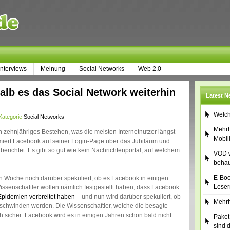
Interviews
Meinung
Social Networks
Web 2.0
lb es das Social Network weiterhin
Latest 
Welch
Kategorie
Social Networks
Mehrh
in zehnjähriges Bestehen, was die meisten Internetnutzer längst
Mobil
iert Facebook auf seiner Login-Page über das Jubiläum und
erichtet. Es gibt so gut wie kein Nachrichtenportal, auf welchem
VOD w
behau
E-Boo
n Woche noch darüber spekuliert, ob es Facebook in einigen
Leser
ssenschaftler wollen nämlich festgestellt haben, dass Facebook
 Epidemien verbreitet haben
– und nun wird darüber spekuliert, ob
Mehrh
rschwinden werden. Die Wissenschaftler, welche die besagte
sicher: Facebook wird es in einigen Jahren schon bald nicht
Paket
sind 