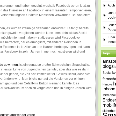
Auch b
gesprungen und haben gezeigt, weshalb Facebook schon jetzt zu
en das Interesse an Facebook in einem rasanten Tempo verlieren,
Urlau
n Versammlungsort für ältere Menschen verwandelt. Bei Anbietern
doch 
Jeder
en, es wurden irrsinnige Szenarien entwickelt. Es fängt bereits
Podca
rankungswelle verglichen werden kann. Immerhin ist das Social
Einer 
n möchte niemand haben – stattdessen wird Facebook von
Inhalt
vice betrachtet, der es ermöglicht, mit anderen Personen in
ner Epidemie ist letztlich an den Haaren herbeigezogen und kann
dass Facebook in zehn Jahren immer noch existieren wird und
Tags
amazo
nde gewinnen
, ist ein genauso großer Schwachsinn. Snapchat ist
blogs
rd in erster Linie von Jugendlichen genutzt, aber das war es dann
E
Books
ner geben, die Zeit tickt immer weiter. Gewiss ist nur, dass sich
fernseh
rändern wird. Man blicke nur auf die Versionen vor einigen
h
eam gab und den Gefällt-mir Button niemand kannte. Das
Handys
ial Network kaum noch zu vergleichen und in einigen Jahren wird
iphone
Medienw
Endger
mobilf
sicherhei
Sma
Deutschland wieder vorne