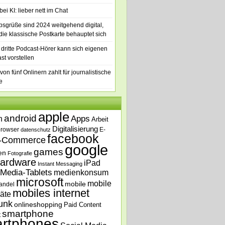
ei KI: lieber nett im Chat
bsgrüße sind 2024 weitgehend digital,
die klassische Postkarte behauptet sich
 dritte Podcast-Hörer kann sich eigenen
st vorstellen
von fünf Onlinern zahlt für journalistische
e
apple
android
n
Apps
Arbeit
Digitalisierung
browser
E-
datenschutz
facebook
-Commerce
google
games
en
Fotografie
ardware
iPad
Instant Messaging
Media-Tablets
medienkonsum
microsoft
mobile
mobile
andel
mobiles internet
äte
unk
onlineshopping
Paid Content
smartphone
t
rtphones