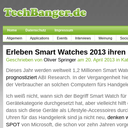
Home
Datenschutz
Impressum
Allgemein
Applications
Events
Interviews
Meinung
Soci
Erleben Smart Watches 2013 ihre
Geschrieben von
Oliver Springer
am 20. April 2013 in Ka
Dieses Jahr werden weltweit 1,2 Millionen Smart Watc
prognostiziert
ABI Research. In der Vergangenheit hiel
der Verbraucher an solchen Computern fürs Handgel
Ich weiß nicht, wann sich der Begriff Smart Watch für
Gerätekategorie durchgesetzt hat, aber vielleicht hilf
dass sich diese Geräte als Lifestyle-Accessoires dur
Uhren für das Handgelenk sind ja nicht neu,
denken w
SPOT
von Microsoft, die schon vor zehn Jahren vorge